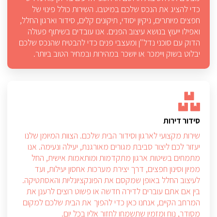
כדי להציג את הנכס שלכם במיטבו. השירות כולל פינוי של
חפצים מיותרים, ניקיון יסודי, תיקונים קלים, סידור וארגון החלל,
ואפילו ייעוץ בנושא עיצוב הפנים. אנו עובדים בשיתוף פעולה
הדוק עם סוכני נדל"ן ומעצבי פנים כדי להבטיח שהנכס שלכם
יבלוט בשוק ויימכר או יושכר במהירות ובמחיר הטוב ביותר.
סידור דירות
שירות מקצועי לארגון וסידור הבית שלכם. הצוות המיומן שלנו
יעזור לכם ליצור סביבת מגורים מאורגנת, יעילה ונעימה. אנו
מתמחים בשיטות ארגון מתקדמות ומותאמות אישית, החל
ממיון וסינון חפצים, דרך יצירת מערכות אחסון יעילות, ועד
לעיצוב החלל באופן שמקסם את הפונקציונליות והאסתטיקה.
בין אם אתם עוברים לדירה חדשה או פשוט רוצים לרענן את
המרחב הקיים, אנחנו כאן כדי להפוך את הבית שלכם למקום
מסודר, נוח ומזמין שתשמחו לחזור אליו בכל יום.