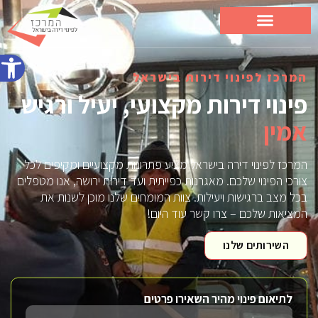
פתח סרג
המרכז לפינוי דירות בישראל
פינוי דירות מקצועי, יעיל ורגיש
מקיף
המרכז לפינוי דירה בישראל מציע פתרונות מקצועיים ומקיפים לכל
צורכי הפינוי שלכם. מאגרנות כפייתית ועד דירות ירושה, אנו מטפלים
בכל מצב ברגישות ויעילות. צוות המומחים שלנו מוכן לשנות את
המציאות שלכם – צרו קשר עוד היום!
השירותים שלנו
לתיאום פינוי מהיר השאירו פרטים