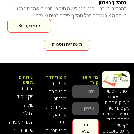
בתהליך הארגון
ההבחנה בין רכוש סנטימנטלי אמיתי לבין חפצים שהפכו לבלגן
מיותר היא המפתח לכל תהליך סידור בתים מוצלח...
קראו עוד
מאמרים נוספים
צרו איתנו
קיצורי דרך
שירותים
קשר
נלווים
פינוי דירה
הדברה
פינוי דירה
המרכז לפינוי
ניקיון יסודי
דירה בישראל,
מוזנחת
מעניק שירותים
פוליש
פינוי ירושות
מקיפים לפינוי
הובלות
גרוטאות ופסולת
פינוי אגרנות
מדירות, בתים,
הכנה למכירה
כפייתית
חזרו
מקלטים,
סידור דירות
פינוי חפצים
מחסנים ומבנים
אליי