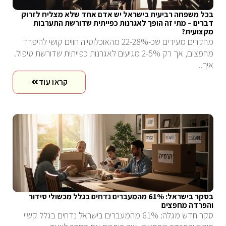
בכל משפחה רביעית בישראל יש אדם אחד שלא מצליח לזרוק
דברים – מתי זה הופך לאגרנות כפייתית שדורשת התערבות
מקצועית?
מחקרים מעידים שכ-22-28% מהאוכלוסייה חווים קושי להיפרד
מחפצים, אך רק 2-5% מגיעים לאגרנות כפייתית שדורשת טיפול.
איך..
קראו עוד
בסקר בישראל: 61% מהמעברים נדחים בגלל מכשולי סידור
והפרדה מחפצים
סקר חדש מגלה: 61% מהמעברים בישראל נדחים בגלל קשיי