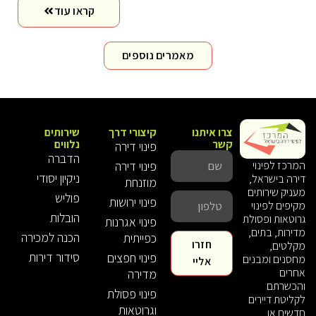
קראו עוד
מאמרים נוספים
צרו איתנו
קיצורי דרך
שירותים
קשר
נלווים
פינוי דירה
הדברה
פינוי דירה
המרכז לפינוי
ניקיון יסודי
דירה בישראל,
מוזנחת
מעניק שירותים
פוליש
פינוי ירושות
מקיפים לפינוי
הובלות
גרוטאות ופסולת
פינוי אגרנות
מדירות, בתים,
הכנה למכירה
כפייתית
חזרו
מקלטים,
סידור דירות
פינוי חפצים
מחסנים ומבנים
אליי
אחרים
מדירה
והכשרתם
פינוי פסולת
לקליטת דיירים
וגרוטאות
חדשים או