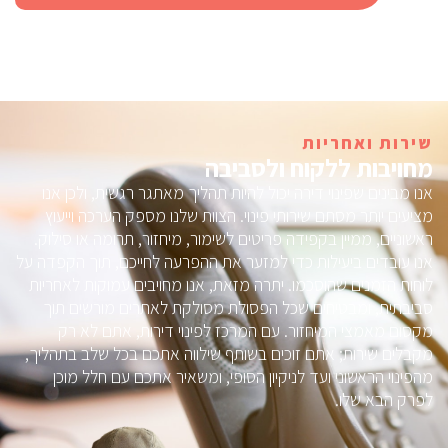
שירות ואחריות
מחויבות ללקוח ולסביבה
אנו מבינים שפינוי דירה יכול להיות תהליך מאתגר רגשית, ולכן אנו
מציעים יותר מסתם שירותי פינוי. הצוות שלנו מספק הערכה וייעוץ
ראשוניים, ממיין בקפידה פריטים לשימור, מיחזור, תרומה או סילוק.
אנו עובדים ביעילות כדי למזער את ההפרעה לחייכם, תוך הקפדה על
לוחות הזמנים שהוסכמו. יתרה מזאת, אנו מחויבים עמוקות לאחריות
סביבתית, ומבטיחים שכל הפסולת מסולקת לאתרים מורשים תוך
מקסום מאמצי המיחזור. עם המרכז לפינוי דירות, אתם לא רק
מקבלים שירות; אתם זוכים בשותף שילווה אתכם בכל שלב בתהליך,
מהפינוי הראשוני ועד לניקיון הסופי, ומשאיר אתכם עם חלל מוכן
לפרק הבא שלו.