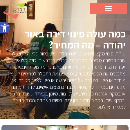
פתח סרג
כמה עולה פינוי דירה באור
יהודה – מה המחיר?
שירותי פינוי מקצועיים מבטיחים תהליך יעיל, בטוח ונקי. הצוות שלנו
עובר הכשרה מקיפה ומצויד בכל הכלים הנדרשים, כולל משאיות
ייעודיות וציוד מתקדם. אנו מתחילים בהערכה מקצועית חינמית,
מתכננים את הפינוי בקפידה, וממיינים את התכולה לפריטים לשימור,
מיחזור או פינוי. במקרה של דירות ירושה או פינוי לאחר פטירה, אנו
מקפידים במיוחד על טיפול מכבד בחפצים אישיים. לדירות מוזנחות
או במקרי אגרנות כפייתית, יש לנו צוות מיומן במיוחד שעובד ברגישות
ובמקצועיות. המחיר כולל ניקיון יסודי בסיום העבודה והכנת הדירה
למסירה או למכירה.