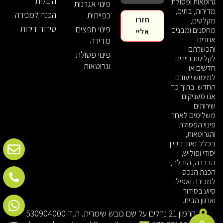
הובלות
גרוטאות ופסולת
פינוי אגרנות
מדירות, בתים,
הכנה למכירה
כפייתית
חזרו
מקלטים,
סידור דירות
פינוי חפצים
מחסנים ומבנים
אליי
אחרים
מדירה
והכשרתם
פינוי פסולת
לקליטת דיירים
וגרוטאות
חדשים או
למימוש ייעודם
החדש. בתוך כך
אנו מעניקים
שירותים
משלימים לאחר
פינוי הפסולת
והגרוטאות,
בכלל זאת: ניקיון
יסודי ופוליש,
הדברה, הובלה,
הכנת הנכס
למכירה ואפילו
סיוע בסידור
וארגון הבית.
חרמון 21 נחלים על שם כובש שימרית. ת.ד 530904000