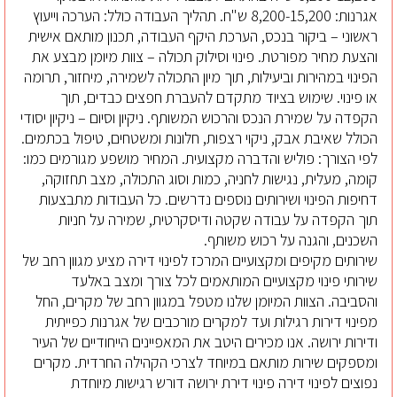
אגרנות: 8,200-15,200 ש"ח. תהליך העבודה כולל: הערכה וייעוץ
ראשוני – ביקור בנכס, הערכת היקף העבודה, תכנון מותאם אישית
והצעת מחיר מפורטת. פינוי וסילוק תכולה – צוות מיומן מבצע את
הפינוי במהירות וביעילות, תוך מיון התכולה לשמירה, מיחזור, תרומה
או פינוי. שימוש בציוד מתקדם להעברת חפצים כבדים, תוך
הקפדה על שמירת הנכס והרכוש המשותף. ניקיון וסיום – ניקיון יסודי
הכולל שאיבת אבק, ניקוי רצפות, חלונות ומשטחים, טיפול בכתמים.
לפי הצורך: פוליש והדברה מקצועית. המחיר מושפע מגורמים כמו:
קומה, מעלית, נגישות לחניה, כמות וסוג התכולה, מצב תחזוקה,
דחיפות הפינוי ושירותים נוספים נדרשים. כל העבודות מתבצעות
תוך הקפדה על עבודה שקטה ודיסקרטית, שמירה על חניות
השכנים, והגנה על רכוש משותף.
שירותים מקיפים ומקצועיים המרכז לפינוי דירה מציע מגוון רחב של
שירותי פינוי מקצועיים המותאמים לכל צורך ומצב באלעד
והסביבה. הצוות המיומן שלנו מטפל במגוון רחב של מקרים, החל
מפינוי דירות רגילות ועד למקרים מורכבים של אגרנות כפייתית
ודירות ירושה. אנו מכירים היטב את המאפיינים הייחודיים של העיר
ומספקים שירות מותאם במיוחד לצרכי הקהילה החרדית. מקרים
נפוצים לפינוי דירה פינוי דירת ירושה דורש רגישות מיוחדת