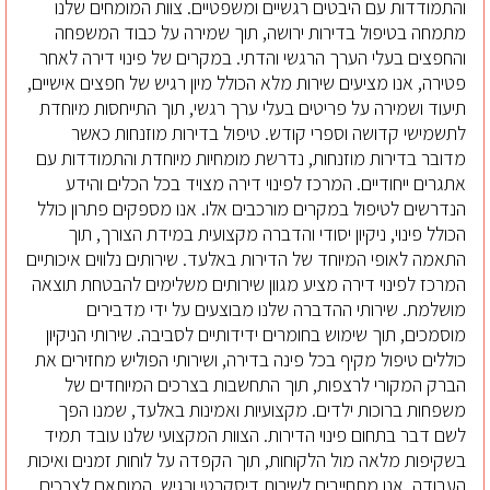
והתמודדות עם היבטים רגשיים ומשפטיים. צוות המומחים שלנו
מתמחה בטיפול בדירות ירושה, תוך שמירה על כבוד המשפחה
והחפצים בעלי הערך הרגשי והדתי. במקרים של פינוי דירה לאחר
פטירה, אנו מציעים שירות מלא הכולל מיון רגיש של חפצים אישיים,
תיעוד ושמירה על פריטים בעלי ערך רגשי, תוך התייחסות מיוחדת
לתשמישי קדושה וספרי קודש. טיפול בדירות מוזנחות כאשר
מדובר בדירות מוזנחות, נדרשת מומחיות מיוחדת והתמודדות עם
אתגרים ייחודיים. המרכז לפינוי דירה מצויד בכל הכלים והידע
הנדרשים לטיפול במקרים מורכבים אלו. אנו מספקים פתרון כולל
הכולל פינוי, ניקיון יסודי והדברה מקצועית במידת הצורך, תוך
התאמה לאופי המיוחד של הדירות באלעד. שירותים נלווים איכותיים
המרכז לפינוי דירה מציע מגוון שירותים משלימים להבטחת תוצאה
מושלמת. שירותי ההדברה שלנו מבוצעים על ידי מדבירים
מוסמכים, תוך שימוש בחומרים ידידותיים לסביבה. שירותי הניקיון
כוללים טיפול מקיף בכל פינה בדירה, ושירותי הפוליש מחזירים את
הברק המקורי לרצפות, תוך התחשבות בצרכים המיוחדים של
משפחות ברוכות ילדים. מקצועיות ואמינות באלעד, שמנו הפך
לשם דבר בתחום פינוי הדירות. הצוות המקצועי שלנו עובד תמיד
בשקיפות מלאה מול הלקוחות, תוך הקפדה על לוחות זמנים ואיכות
העבודה. אנו מתחייבים לשירות דיסקרטי ורגיש, המותאם לצרכים