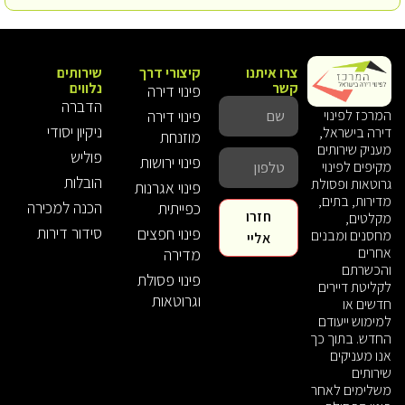
צרו איתנו
קיצורי דרך
שירותים
קשר
נלווים
פינוי דירה
הדברה
פינוי דירה
המרכז לפינוי
ניקיון יסודי
דירה בישראל,
מוזנחת
מעניק שירותים
פוליש
פינוי ירושות
מקיפים לפינוי
הובלות
גרוטאות ופסולת
פינוי אגרנות
מדירות, בתים,
הכנה למכירה
כפייתית
חזרו
מקלטים,
סידור דירות
פינוי חפצים
מחסנים ומבנים
אליי
אחרים
מדירה
והכשרתם
פינוי פסולת
לקליטת דיירים
וגרוטאות
חדשים או
למימוש ייעודם
החדש. בתוך כך
אנו מעניקים
שירותים
משלימים לאחר