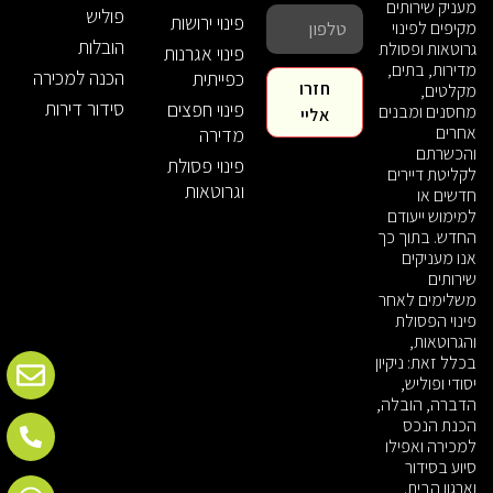
מעניק שירותים
פוליש
פינוי ירושות
מקיפים לפינוי
הובלות
גרוטאות ופסולת
פינוי אגרנות
מדירות, בתים,
הכנה למכירה
כפייתית
חזרו
מקלטים,
סידור דירות
פינוי חפצים
מחסנים ומבנים
אליי
אחרים
מדירה
והכשרתם
פינוי פסולת
לקליטת דיירים
וגרוטאות
חדשים או
למימוש ייעודם
החדש. בתוך כך
אנו מעניקים
שירותים
משלימים לאחר
פינוי הפסולת
והגרוטאות,
בכלל זאת: ניקיון
יסודי ופוליש,
הדברה, הובלה,
הכנת הנכס
למכירה ואפילו
סיוע בסידור
וארגון הבית.