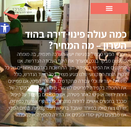
פתח סרג
כמה עולה פינוי דירה בהוד
השרון – מה המחיר?
תהליך הפינוי מתחיל בפגישת ייעוץ והערכה חינמית, בה מומחה
מטעמנו מבקר בנכס ומעריך את היקף העבודה הנדרשת. אנו
מתכננים את הפינוי בקפידה, תוך התחשבות בצרכים הייחודיים של כל
לקוח. הצוות המקצועי שלנו מגיע מצויד בכל הציוד הנדרש, כולל
משאיות ייעודיות וכלי עבודה מתקדמים. במהלך הפינוי, אנו ממיינים
את התכולה בקפידה לפריטים לשימור, מיחזור או פינוי. במקרה של
דירות ירושה או פינוי לאחר פטירה, אנו מקפידים במיוחד על טיפול
מכבד בחפצים אישיים. לדירות מוזנחות או במקרי אגרנות כפייתית,
יש לנו צוות מיומן במיוחד שעובד ברגישות ובמקצועיות. בסיום הפינוי,
אנו מבצעים ניקיון יסודי ומכינים את הדירה למסירה או למכירה.