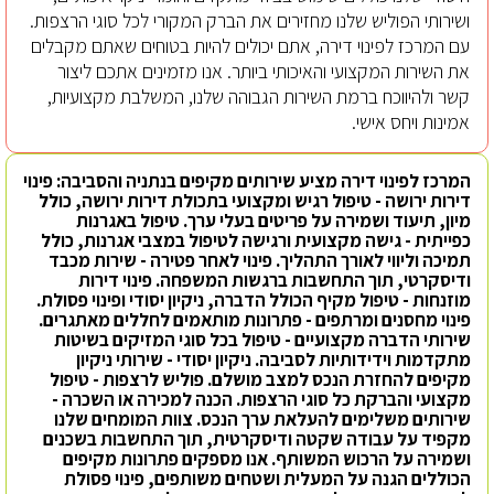
ושירותי הפוליש שלנו מחזירים את הברק המקורי לכל סוגי הרצפות.
עם המרכז לפינוי דירה, אתם יכולים להיות בטוחים שאתם מקבלים
את השירות המקצועי והאיכותי ביותר. אנו מזמינים אתכם ליצור
קשר ולהיווכח ברמת השירות הגבוהה שלנו, המשלבת מקצועיות,
אמינות ויחס אישי.
המרכז לפינוי דירה מציע שירותים מקיפים בנתניה והסביבה: פינוי
דירות ירושה - טיפול רגיש ומקצועי בתכולת דירות ירושה, כולל
מיון, תיעוד ושמירה על פריטים בעלי ערך. טיפול באגרנות
כפייתית - גישה מקצועית ורגישה לטיפול במצבי אגרנות, כולל
תמיכה וליווי לאורך התהליך. פינוי לאחר פטירה - שירות מכבד
ודיסקרטי, תוך התחשבות ברגשות המשפחה. פינוי דירות
מוזנחות - טיפול מקיף הכולל הדברה, ניקיון יסודי ופינוי פסולת.
פינוי מחסנים ומרתפים - פתרונות מותאמים לחללים מאתגרים.
שירותי הדברה מקצועיים - טיפול בכל סוגי המזיקים בשיטות
מתקדמות וידידותיות לסביבה. ניקיון יסודי - שירותי ניקיון
מקיפים להחזרת הנכס למצב מושלם. פוליש לרצפות - טיפול
מקצועי והברקת כל סוגי הרצפות. הכנה למכירה או השכרה -
שירותים משלימים להעלאת ערך הנכס. צוות המומחים שלנו
מקפיד על עבודה שקטה ודיסקרטית, תוך התחשבות בשכנים
ושמירה על הרכוש המשותף. אנו מספקים פתרונות מקיפים
הכוללים הגנה על המעלית ושטחים משותפים, פינוי פסולת