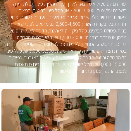
ופריטים לפינוי, וליווי מקצועי לאורך כל התהליך. פינוי תכולת דירה
בשכונת עיר ימים: 3,500-7,000 ₪, כולל פינוי רהיטים, חפצים
ופסולת. המחיר כולל שירותי אריזה מקצועיים והעברה בטוחה. פינוי
דירת קבלן בקריית השרון: 2,500-4,500 ₪, מתאים לפינוי שאריות
בנייה ופסולת קבלנים, כולל ניקיון יסודי והכנת הדירה לאכלוס. פינוי
מחסן או מרתף בנתניה: 1,500-3,000 ₪, תלוי בכמות התכולה
ומורכבות הגישה. המחיר כולל פינוי פסולת מוצקה, ניקוי יסודי והדברה
במידת הצורך. פינוי דירה לקראת שיפוץ: 3,000-5,500 ₪, כולל פינוי
כל התכולה והכנת הדירה לעבודות השיפוץ. טיפול באגרנות כפייתית:
8,000-15,000 ₪, כולל ליווי מקצועי, עבודה בשלבים מותאמים
למצב הרגשי, ומתן פתרונות ארוכי טווח.