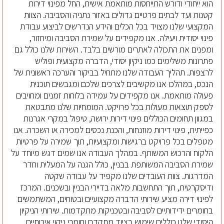
הוא ייחודי ודורש התייחסות מותאמת אישית, החל מפינוי דירות
קטנות ועד לבתים פרטיים גדולים באזור נתניה והסביבה. הצוות
המקצועי שלנו מצויד בכל הכלים והידע הנדרשים לביצוע עבודת
פינוי יסודית ויעילה. אנו מקפידים על שמירת הסביבה ומיחזור,
ומפנים את התכולה לאתרים מורשים בלבד. השירות שלנו כולל גם
פתרונות משלימים כמו ניקיון יסודי, הדברה מקצועית ופוליש
לרצפות. תהליך העבודה שלנו מתחיל בביקור והערכה ראשונית של
הנכס, במהלכו אנו מקשיבים לצרכים שלכם ומגבשים תוכנית
פעולה מותאמת. אנו מקפידים על עמידה בלוחות זמנים ומחויבים
לספק תוצאות מעולות בכל פרויקט. המומחיות שלנו מתבטאת
במגוון תחומים הכוללים פינוי דירות ירושה, טיפול במקרי אגרנות
כפייתית, פינוי דירות מוזנחות, והכנת נכסים למכירה או השכרה. אנו
מטפלים בכל פרויקט ברגישות ומקצועיות, תוך שמירה על פרטיות
הלקוח והרכוש המשותף. במהלך העבודה אנו שמים דגש מיוחד על
שמירת הסביבה המשותפת בבניין, כולל הגנה על המעלית וחדר
המדרגות. צוות העובדים שלנו מקפיד על עבודה שקטה
ודיסקרטית, תוך התחשבות מלאה בדיירי הבניין ובשכנים. המרכז
לפינוי דירה מציע שירותי הדברה מקצועיים ובטוחים, המשתמשים
בחומרים ידידותיים לסביבה ובטכניקות מתקדמות. שירותי הניקיון
היסודי שלנו כוללים שימוש בציוד מתקדם וחומרי ניקוי איכותיים,