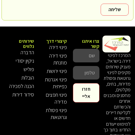
שליחה
צרו איתנו
קיצורי דרך
שירותים
קשר
נלווים
פינוי דירה
הדברה
פינוי דירה
המרכז לפינוי
ניקיון יסודי
דירה בישראל,
מוזנחת
מעניק שירותים
פוליש
פינוי ירושות
מקיפים לפינוי
הובלות
גרוטאות ופסולת
פינוי אגרנות
מדירות, בתים,
הכנה למכירה
כפייתית
חזרו
מקלטים,
סידור דירות
פינוי חפצים
מחסנים ומבנים
אליי
אחרים
מדירה
והכשרתם
פינוי פסולת
לקליטת דיירים
וגרוטאות
חדשים או
למימוש ייעודם
החדש. בתוך כך