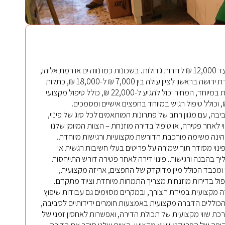
מחירי פינוי דירה בראשון לציון מתחילים מ-2,500 ₪ לדירת סטודיו ומגיעים עד 12,000 ₪ לדירות גדולות. בשכונות כמו נווה ים או רמת אליהו,
המחירים עשויים להשתנות בהתאם לגישה למשאית ומגבלות חניה. פינוי דירת ירושה בראשון לציון עולה בין 7,000 ₪ ל-18,000 ₪, כתלות
בגודל הדירה וכמות התכולה. במקרים של אגרנות כפייתית או דירות מוזנחות במיוחד, המחיר יכול להגיע ל-22,000 ₪, כולל טיפול מקצועי
ביבה, עם מגוון רחב של פתרונות המותאמים לכל סוג של פינוי,
וי לאחר פטירה, או טיפול בדירה מוזנחת – הצוות המיומן שלנו
ה הינה משימה מורכבת הדורשת מקצועיות ורגישות מיוחדת.
פינוי מסודר תוך שמירה על פריטים בעלי חשיבות רגשית או
 בהבנה ורגישות. פינוי דירה לאחר פטירה דורש התייחסות
ומכבד הכולל מיון מדוקדק של החפצים, אריזה מקצועית,
ל בדירות מוזנחות מצריך התמחות מיוחדת וציוד מתקדם.
ברה מקצועית במידת הצורך, ובמקרים מסוימים גם עבודות שיפוץ
ם הכוללים הדברה מקצועית באמצעות חומרים ידידותיים לסביבה,
הערכת שווי מקצועית של תכולת הדירה, ואפשרות לאחסון זמני של
ה של הפרויקט וייעוץ מקצועי. הצוות שלנו סוקר את הדירה,