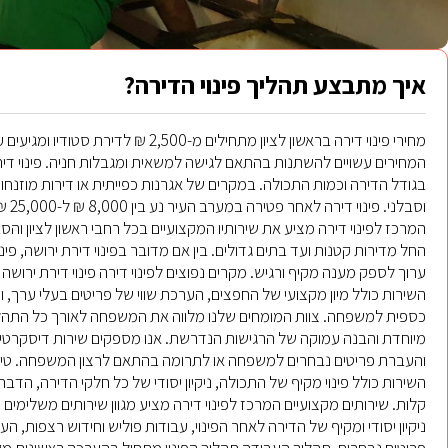
איך מתבצע תהליך פינוי הדירה?
וסבלני. פינוי דירה לאחר פטירה במערב העיר נע בין 8,000 ₪ ל-25,000 ₪, וכולל טיפול רגיש במיוחד בחפצים אישיים ומסמכים.
המרכז לפינוי דירה מציע את שירותיו המקצועיים בכל רחבי ראשון לציון והס
החל מדירות קטנות ועד בתים גדולים. בין אם מדובר בפינוי דירת ירושה, פינ
ערוך לספק מענה מקיף ורגיש. מקרים נפוצים לפינוי דירה פינוי דירת ירוש
השירות כולל מיון מקצועי של החפצים, הערכת שווי של פריטים בעלי ערך, ו
כספית למשפחה. צוות המומחים שלנו מלווה את המשפחה לאורך כל התהליך
מיוחדת והבנה עמוקה של הרגישות הנדרשת. אנו מספקים שירות דיסקרטי 
והעברת פריטים נבחרים למשפחה או לתרומה בהתאם לרצון המשפחה. טיפו
השירות כולל פינוי מקיף של התכולה, ניקיון יסודי של כל חלקי הדירה, הד
קלות. שירותים מקצועיים המרכז לפינוי דירה מציע מגוון שירותים משלימי
ניקיון יסודי ומקיף של הדירה לאחר הפינוי, עבודות פוליש וחידוש רצפות, 
פריטים נבחרים. תהליך העבודה תהליך הפינוי מתחיל בהערכה ראשונית מקיפ