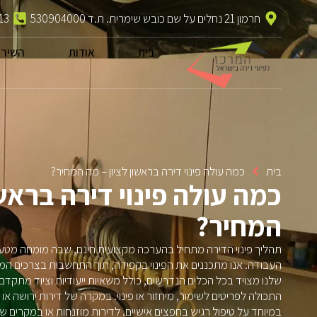
חרמון 21 נחלים על שם כובש שימרית. ת.ד 530904000
13
בית
אודות
השירו
בית
כמה עולה פינוי דירה בראשון לציון – מה המחיר?
כמה עולה פינוי דירה בראשו
המחיר?
תהליך פינוי הדירה מתחיל בהערכה מקצועית חינם, שבה מומחה מטע
העבודה. אנו מתכננים את הפינוי בקפידה, תוך התחשבות בצרכים המי
שלנו מצויד בכל הכלים הנדרשים, כולל משאיות ייעודיות וציוד מתקדם. 
התכולה לפריטים לשימור, מיחזור או פינוי. במקרה של דירות ירושה או 
במיוחד על טיפול רגיש בחפצים אישיים. לדירות מוזנחות או במקרים של א