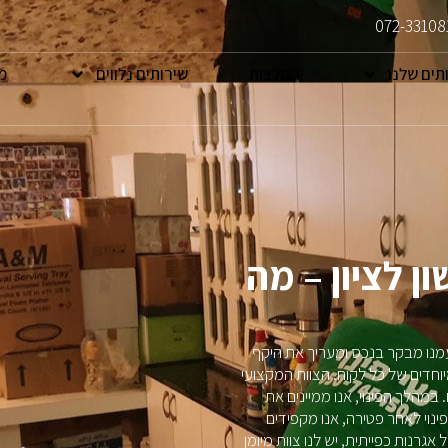
072-33108
תים שלנו
המלצות
שירותים נלווים
מ
ן לציון – מה
מנו מבקר בנכס ומעריך את היקף
וחדים של כל לקוח. הצוות המקצועי
במהלך הפינוי, אנו ממיינים את
פינוי לאחר פטירה, אנו מקפידים
גרנות כפייתית, יש לנו צוות מיומן