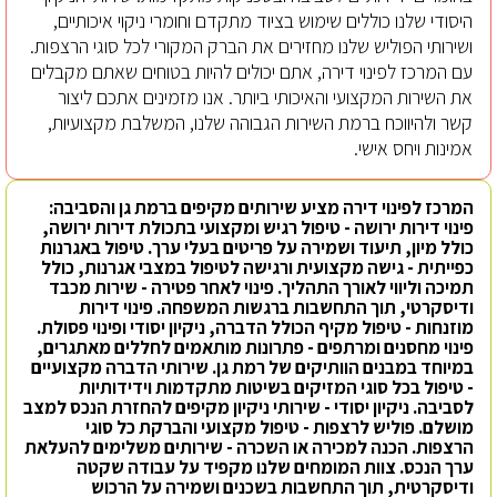
היסודי שלנו כוללים שימוש בציוד מתקדם וחומרי ניקוי איכותיים,
ושירותי הפוליש שלנו מחזירים את הברק המקורי לכל סוגי הרצפות.
עם המרכז לפינוי דירה, אתם יכולים להיות בטוחים שאתם מקבלים
את השירות המקצועי והאיכותי ביותר. אנו מזמינים אתכם ליצור
קשר ולהיווכח ברמת השירות הגבוהה שלנו, המשלבת מקצועיות,
אמינות ויחס אישי.
המרכז לפינוי דירה מציע שירותים מקיפים ברמת גן והסביבה:
פינוי דירות ירושה - טיפול רגיש ומקצועי בתכולת דירות ירושה,
כולל מיון, תיעוד ושמירה על פריטים בעלי ערך. טיפול באגרנות
כפייתית - גישה מקצועית ורגישה לטיפול במצבי אגרנות, כולל
תמיכה וליווי לאורך התהליך. פינוי לאחר פטירה - שירות מכבד
ודיסקרטי, תוך התחשבות ברגשות המשפחה. פינוי דירות
מוזנחות - טיפול מקיף הכולל הדברה, ניקיון יסודי ופינוי פסולת.
פינוי מחסנים ומרתפים - פתרונות מותאמים לחללים מאתגרים,
במיוחד במבנים הוותיקים של רמת גן. שירותי הדברה מקצועיים
- טיפול בכל סוגי המזיקים בשיטות מתקדמות וידידותיות
לסביבה. ניקיון יסודי - שירותי ניקיון מקיפים להחזרת הנכס למצב
מושלם. פוליש לרצפות - טיפול מקצועי והברקת כל סוגי
הרצפות. הכנה למכירה או השכרה - שירותים משלימים להעלאת
ערך הנכס. צוות המומחים שלנו מקפיד על עבודה שקטה
ודיסקרטית, תוך התחשבות בשכנים ושמירה על הרכוש