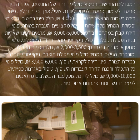
המגדלים החדשים. הטיפול כולל מיון זהיר של החפצים, הפרדה בין
פריטים לשימור ופריטים לפינוי, וליווי מקצועי לאורך כל התהליך. פינוי
דירה בשכונת הראשונים: 4,000-7,500 ₪, כולל פינוי רהיטים, חפצים
ופסולת. המחיר כולל שירותי אריזה מקצועיים והעברה בטוחה. פינוי
דירת קבלן במתחם הבורסה: 3,000-5,000 ₪, מתאים לפינוי שאריות
בנייה ופסולת קבלנים, כולל ניקיון יסודי והכנת הדירה לאכלוס. פינוי
מחסן או מרתף ברמת גן: 2,000-3,500 ₪, תלוי בכמות התכולה
ומורכבות הגישה. המחיר כולל פינוי פסולת מוצקה, ניקוי יסודי והדברה
במידת הצורך. פינוי דירה לקראת שיפוץ: 3,500-6,000 ₪, כולל פינוי
כל התכולה והכנת הדירה לעבודות השיפוץ. טיפול באגרנות כפייתית:
9,000-16,000 ₪, כולל ליווי מקצועי, עבודה בשלבים מותאמים
למצב הרגשי, ומתן פתרונות ארוכי טווח.