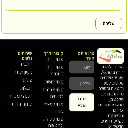
שליחה
צרו איתנו
קיצורי דרך
שירותים
קשר
נלווים
פינוי דירה
הדברה
פינוי דירה
המרכז לפינוי
ניקיון יסודי
דירה בישראל,
מוזנחת
מעניק שירותים
פוליש
פינוי ירושות
מקיפים לפינוי
הובלות
גרוטאות ופסולת
פינוי אגרנות
מדירות, בתים,
הכנה למכירה
כפייתית
חזרו
מקלטים,
סידור דירות
פינוי חפצים
מחסנים ומבנים
אליי
אחרים
מדירה
והכשרתם
פינוי פסולת
לקליטת דיירים
וגרוטאות
חדשים או