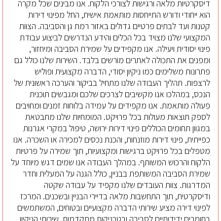
דיסקרטיות מלאה ורגישות לצורכי הלקוח. אנו מבינים שכל מקרה
הוא ייחודי ודורש התייחסות מותאמת אישית, החל מפינוי דירות
קטנות ועד לבתים פרטיים גדולים באזור רמת גן והסביבה. הצוות
המקצועי שלנו מצויד בכל הכלים והידע הנדרשים לביצוע עבודת
פינוי יסודית ויעילה. אנו מקפידים על שמירת הסביבה ומיחזור,
ומפנים את התכולה לאתרים מורשים בלבד. השירות שלנו כולל גם
פתרונות משלימים כמו ניקיון יסודי, הדברה מקצועית ופוליש
לרצפות. תהליך העבודה שלנו מתחיל בביקור והערכה ראשונית של
הנכס, במהלכו אנו מקשיבים לצרכים שלכם ומגבשים תוכנית
פעולה מותאמת. אנו מקפידים על עמידה בלוחות זמנים ומחויבים
לספק תוצאות מעולות בכל פרויקט. המומחיות שלנו מתבטאת
במגוון תחומים הכוללים פינוי דירות ירושה, טיפול במקרי אגרנות
כפייתית, פינוי דירות מוזנחות, והכנת נכסים למכירה או השכרה. אנו
מטפלים בכל פרויקט ברגישות ומקצועיות, תוך שמירה על פרטיות
הלקוח והרכוש המשותף. במהלך העבודה אנו שמים דגש מיוחד על
שמירת הסביבה המשותפת בבניין, כולל הגנה על המעלית וחדר
המדרגות. צוות העובדים שלנו מקפיד על עבודה שקטה
ודיסקרטית, תוך התחשבות מלאה בדיירי הבניין ובשכנים. המרכז
לפינוי דירה מציע שירותי הדברה מקצועיים ובטוחים, המשתמשים
בחומרים ידידותיים לסביבה ובטכניקות מתקדמות. שירותי הניקיון