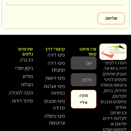
שליחה
צרו איתנו
קיצורי דרך
שירותים
קשר
נלווים
פינוי דירה
הדברה
פינוי דירה
המרכז לפינוי
ניקיון יסודי
דירה בישראל,
מוזנחת
מעניק שירותים
פוליש
פינוי ירושות
מקיפים לפינוי
הובלות
גרוטאות ופסולת
פינוי אגרנות
מדירות, בתים,
הכנה למכירה
כפייתית
חזרו
מקלטים,
סידור דירות
פינוי חפצים
מחסנים ומבנים
אליי
אחרים
מדירה
והכשרתם
פינוי פסולת
לקליטת דיירים
וגרוטאות
חדשים או
למימוש ייעודם