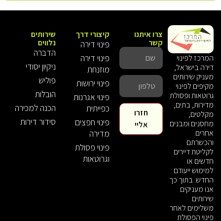
צרו איתנו
קיצורי דרך
שירותים
קשר
נלווים
פינוי דירה
הדברה
פינוי דירה
המרכז לפינוי
ניקיון יסודי
דירה בישראל,
מוזנחת
מעניק שירותים
פוליש
פינוי ירושות
מקיפים לפינוי
הובלות
גרוטאות ופסולת
פינוי אגרנות
מדירות, בתים,
הכנה למכירה
כפייתית
חזרו
מקלטים,
סידור דירות
פינוי חפצים
מחסנים ומבנים
אליי
אחרים
מדירה
והכשרתם
פינוי פסולת
לקליטת דיירים
וגרוטאות
חדשים או
למימוש ייעודם
החדש. בתוך כך
אנו מעניקים
שירותים
משלימים לאחר
פינוי הפסולת