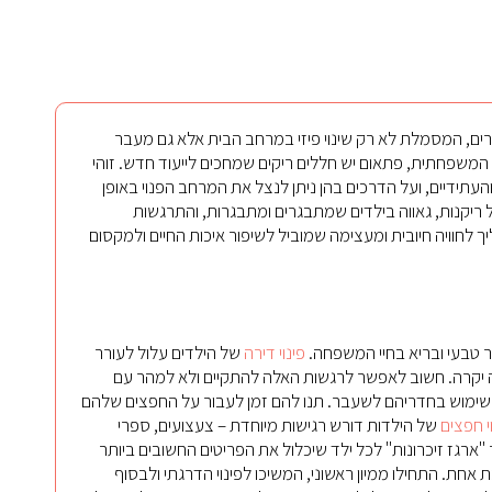
ורים, המסמלת לא רק שינוי פיזי במרחב הבית אלא גם מעבר
המשפחתית, פתאום יש חללים ריקים שמחכים לייעוד חדש. זוהי
העתידיים, ועל הדרכים בהן ניתן לנצל את המרחב הפנוי באופן
 ריקנות, גאווה בילדים שמתבגרים ומתבגרות, והתרגשות
חוויה חיובית ומעצימה שמוביל לשיפור איכות החיים ולמקסום
ר טבעי ובריא בחיי המשפחה.
פינוי דירה
של הילדים עלול לעורר
ה יקרה. חשוב לאפשר לרגשות האלה להתקיים ולא למהר עם
 לשימוש בחדריהם לשעבר. תנו להם זמן לעבור על החפצים שלהם
י חפצים
של הילדות דורש רגישות מיוחדת – צעצועים, ספרי
 "ארגז זיכרונות" לכל ילד שיכלול את הפריטים החשובים ביותר
חת. התחילו ממיון ראשוני, המשיכו לפינוי הדרגתי ולבסוף