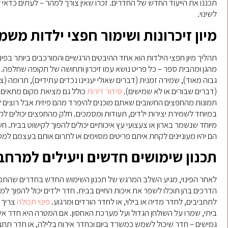
תכננו את הייעוד החדש של החדרים. זכרו שאין צורך למהר – לעתים כדאי
לשינוי.
מיון זיכרונות ושימור חפצי ילדות משמ
תהליך מיון חפצי הילדות הוא אחד ההיבטים הרגשיים והמורכבים ביותר בפינוי
מהגן ומהבית ספר – כל פריט נושא עמו זיכרון ותחושה של תקופה שחלפה. ה
גבוה מאוד), שמירה זמנית (דברים שאולי יעניינו נכדים עתידיים), תרומה 
(דברים שבורים או לא שמישים).
סידור דירות
כולל גם מציאת מקום מתאים 
תמונות מהחפצים החשובים שאתם מוכנים להיפרד מהם פיזית אבל רוצים לשמ
במיוחד לשמירת יצירות ילדים, תעודות ומסמכים. חלק מהחפצים יכולים לקב
מיוחד שנשמר בארון או צעצועי עץ איכותיים יכולים להפוך לקישוט בבית.
הם יהיו מעוניינים לקחת איתם פריטים מסוימים או לתרום אותם בעצמם למ
תכנון שימושים חדשים ויעילים למרחב
לאחר הפינוי, מגיע השלב המרגש של תכנון השימוש החדש בחדרים שהתפנ
הדרכים בהן תוכלו לשפר את איכות החיים בבית. חדר ילדים יכול להפוך למ
לתחביבים, לחדר מדיה או בילוי, או לחדר הורדים ומרגוע.
פינוי תכולה
צריך 
ביתי, שמרו על השולחן הגדול ועל מערכת האחסון. אם המטרה היא חדר אי
גמישים – חדר שיכול לשמש כמשרד ביום וכחדר אירוח בלילה, או חדר תח