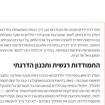
פינוי דירת ילדים שעזבו את הבית הוא אבן דרך רגשית משמעותית בחיי הה
לשלב חדש בחיים. לאחר שנים רבות שבהן חדרי הילדים היו מוקד הפעילות 
גם הזדמנות ייחודית לחשיבה מחדש על אורח החיים, על הצרכים הנוכחיים ו
המיטבי. התהליך כרוך לא רק בפינוי פיזי אלא גם בהתמודדות עם רגשות של
מהאפשרויות החדשות הנפתחות. במדריך זה נלמד כיצד להפוך את התהליך ל
הפוטנציאל של הבית.
התמודדות רגשית ותכנון הדרגתי
השלב הראשון בפינוי חדרי הילדים הוא הכנה רגשית והבנה שמדובר במעב
תחושות מעורבות – גאווה בהישגיהם ובעצמאותם לצד עצב על סיום תקופ
התהליך. התחילו בשיחה עם הילדים (גם אם הם כבר מבוגרים) על התכנון
ולבחור מה הם רוצים לקחת איתם ומה הם מסכימים להשאיר או לתרום.
פינו
לימוד, תמונות וזיכרונות מהילדות נושאים עמם ערך רגשי עצום. שקלו ליצור
מתקופת הילדות. תכננו את התהליך בשלבים – לא הכל צריך להיעשות בבת א