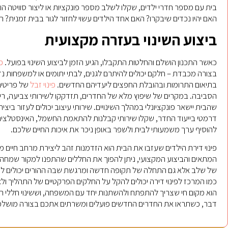
בית עם מספר חדרי ילדים, שקלו לשלב מספר פונקציות או ליצור סוויטה הו
האם יהיו נכדים שיבקרו? האם אחד הילדים עשוי לחזור לגור בבית זמנית? ת
ביצוע השינוי בעזרה מקצועית
כאשר התכנון הושלם והחלטות התקבלו, הגיע הזמן לביצוע השינוי בפועל.
פ
בצורה מכבדת – חלקם יכולים להיתרם לגנים, לבתי יתומים או למשפחות נזקק
בתיאום התרומות ובהובלת החפצים ליעדיהם החדשים.
פינוי זבל
של פריטים
הסביבה. במקרים של שיפוץ מלא של החדרים, תזדקקו לשירותי צביעה, רי
שהבית יישאר פונקציונלי במהלך השינויים. שירותי עיצוב יכולים לעזור בי
דרמטי בייעוד החדר, שקלו שירותי קבלנות להתאמת החשמל, האינסטלציה 
להוסיף ערך משמעותי לבית ולשפר באופן ניכר את איכות החיים שלכם.
פינוי דירת הילדים שעזבו את הבית הוא הזדמנות זהב ליצירת מרחב חיים מ
המתאים והביצוע המקצועי, ניתן להפוך את החללים שהתפנו למקור שמחה, פו
של שלב אלא גם התחלה של תקופה חדשה ומרגשת שבה ההורים יכולים לה
כמו המרכז לפינוי דירה יכולים להקל על החלקים הפרקטיים של התהליך ו
הוא מקום חי שצריך להתפתח ולהשתנות יחד עם המשפחה, וששינוי חללי 
דבר, כשתראו את החדרים החדשים פועלים ומשרתים אתכם בצורה מושלמת,