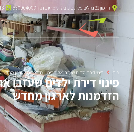
חרמון 21 נחלים על שם כובש שימרית. ת.ד 530904000
13
בית
אודות
השירו
בית
פינוי דירת ילדים שעזבו את הבית – הזדמנות לארגון מחדש
פינוי דירת ילדים שעזבו את
הזדמנות לארגון מחדש