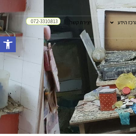
072-3310813
רכז הידע
יצירת קשר
פתח סרגל 