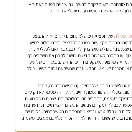
רית מורחבת. חשוב לקחת בחשבון גם שינויים צפויים בעתיד –
כנון גמיש יאפשר התאמות עתידיות ללא קושי רב.
ינוי פסולת
של חפצי ילדים שלא נחוצים יותר צריך להתבצע
ות. חברות מקצועיות כמו המרכז לפינוי דירה יכולות לסייע
 שאינם ניתנים לשימוש צריך להתבצע בהתאם לכללי איכות
צוף, או התקנת מערכות חדשות. חשוב לתכנן את השלבים כך
צירת מראה מקצועי ומושקע בחדרים החדשים. במקרים של שינוי
או המבנה לשימוש החדש. זכרו שהשקעה נכונה בשינוי יכולה
ותאם לשלב הנוכחי של החיים. עם הגישה הנכונה, התכנון
נקציונליות ושיפור איכות החיים. תהליך זה מסמל לא רק סיום
תמקד בעצמם, בתחביביהם ובחלומותיהם. שירותים מקצועיים
לאפשר לכם להתמקד בהיבטים הרגשיים והיצירתיים. זכרו שהבית
הילדים הוא חלק טבעי ובריא מהתפתחות המשפחתית. בסופו של
 תבינו שהשינוי הזה היה לא רק הכרחי אלא גם מעצים ומשמח.