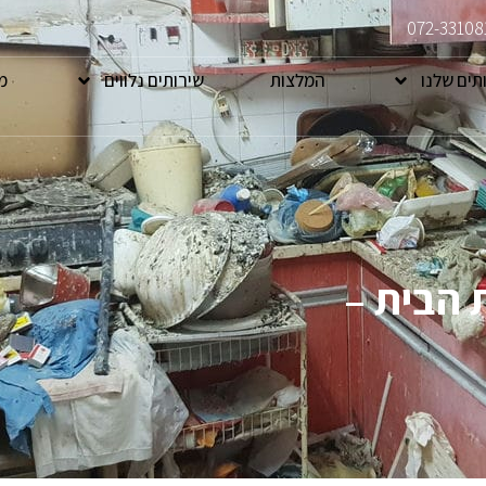
072-33108
תים שלנו
המלצות
שירותים נלווים
מ
 הבית –