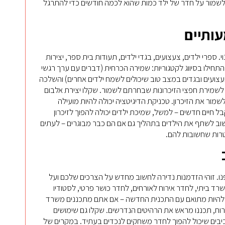
 לשמור על חדר של ילד כמות שהוא לכמה חודשים כדי להתרגל
עותיים
. ספרי ילדים, צעצועים, בגדי ילדים, תעודות בית ספר, יצירות
תחילו בסיווג לקטגוריות: שמירה הכרחית (דברים עם ערך רגשי
(צעצועים ובגדים במצב טוב שיכולים לשמח ילדים אחרים) והשלכה
לשמירת חפצי הזיכרונות שבחרתם לשמור. שקלו יצירת אלבום
ור את הזיכרון. טכניקת הדיגיטציה יכולה להיות מועילה
ל חיים חדשים – למשל, שמיכת ילדים יכולה להפוך לזיכרון
 חשוב לשתף את הילדים בתהליך גם אם הם כבר מבוגרים – לעתים
טרות שחשובות להם.
ו. זוהי הזדמנות נדירה לחשוב מחדש על הצרכים שלכם ועל
שרד ביתי, לחדר אירוח לאורחים, לחדר כושר פרטי, לסטודיו
להיות מתואם עם התכנית החדשה – אם אתם מתכננים משרד
רוח, תכננו מראש את הרהיטים הנדרשים. שקלו גם שימושים
ביבים שיכול להפוך לחדר משחקים לנכדים בעתיד. במקרים של