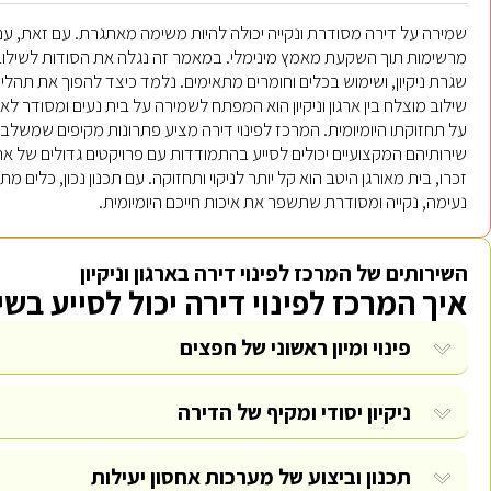
שמירה על דירה מסודרת ונקייה יכולה להיות משימה מאתגרת. עם זאת, עם 
מרשימות תוך השקעת מאמץ מינימלי. במאמר זה נגלה את הסודות לשילוב מנצח
שגרת ניקיון, ושימוש בכלים וחומרים מתאימים. נלמד כיצד להפוך את תהליך ה
שילוב מוצלח בין ארגון וניקיון הוא המפתח לשמירה על בית נעים ומסודר 
על תחזוקתו היומיומית. המרכז לפינוי דירה מציע פתרונות מקיפים שמשלבים פ
שירותיהם המקצועיים יכולים לסייע בהתמודדות עם פרויקטים גדולים של ארגו
זכרו, בית מאורגן היטב הוא קל יותר לניקוי ותחזוקה. עם תכנון נכון, כלים 
נעימה, נקייה ומסודרת שתשפר את איכות חייכם היומיומית.
השירותים של המרכז לפינוי דירה בארגון וניקיון
איך המרכז לפינוי דירה יכול לסייע בשי
פינוי ומיון ראשוני של חפצים
ניקיון יסודי ומקיף של הדירה
תכנון וביצוע של מערכות אחסון יעילות