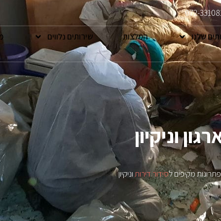
072-33108
תים שלנו
המלצות
שירותים נלווים
מ
ון וניקיון
 פתרונות מקיפים ל
סידור דירות
וניקיון