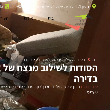
חרמון 21 נחלים על שם כובש שימרית. ת.ד 530904000
13
בית
אודות
השירו
בית
הסודות לשילוב מנצח של ארגון וניקיון בדירה
הסודות לשילוב מנצח של ארג
בדירה
סידור בתים
וניקיון יעיל מתחילים בתכנון נכון. המרכז לפינוי דירה מציע
מקצועי.