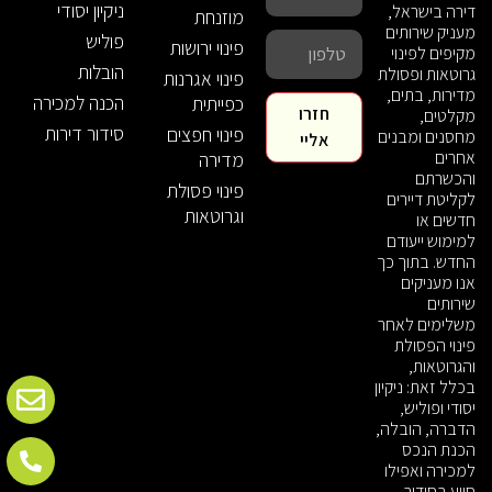
ניקיון יסודי
דירה בישראל,
מוזנחת
מעניק שירותים
פוליש
פינוי ירושות
מקיפים לפינוי
הובלות
גרוטאות ופסולת
פינוי אגרנות
מדירות, בתים,
הכנה למכירה
כפייתית
חזרו
מקלטים,
סידור דירות
פינוי חפצים
מחסנים ומבנים
אליי
אחרים
מדירה
והכשרתם
פינוי פסולת
לקליטת דיירים
וגרוטאות
חדשים או
למימוש ייעודם
החדש. בתוך כך
אנו מעניקים
שירותים
משלימים לאחר
פינוי הפסולת
והגרוטאות,
בכלל זאת: ניקיון
יסודי ופוליש,
הדברה, הובלה,
הכנת הנכס
למכירה ואפילו
סיוע בסידור