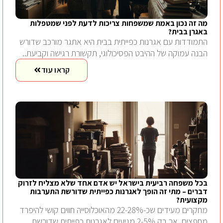
מה זה נכון באמת שמשפחות צריכות לדעת לפני שמטפלות
באגרן בבית?
התמודדות עם אגרנות כפייתית בבית היא אתגר מורכב שדורש
הבנה עמוקה של ההיבט הפסיכולוגי, תקשורת רגישה וקביעת..
קראו עוד
בכל משפחה רביעית בישראל יש אדם אחד שלא מצליח לזרוק
דברים – מתי זה הופך לאגרנות כפייתית שדורשת התערבות
מקצועית?
מחקרים מעידים שכ-22-28% מהאוכלוסייה חווים קושי להיפרד
מחפצים, אך רק 2-5% מגיעים לאגרנות כפייתית שדורשת