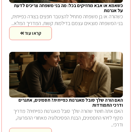
כשאמא או אבא מחזיקים בכל: מה בני משפחה צריכים לדעת
על אגרנות
כשהורה או בן משפחה מתחיל להצטבר חפצים בצורה כפייתית,
בני המשפחה מוצאים עצמם בדילמות קשות. המדריך המלא..
קראו עוד
האם הורה שלך סובל מאגרנות כפייתית? תסמינים, אתגרים
ודרכי התמודדות
האם אתה חושד שהורה שלך סובל מאגרנות כפייתית? מדריך
מקיף לזיהוי התסמינים, הבנת הפסיכולוגיה מאחורי ההפרעה,
ודרכי..