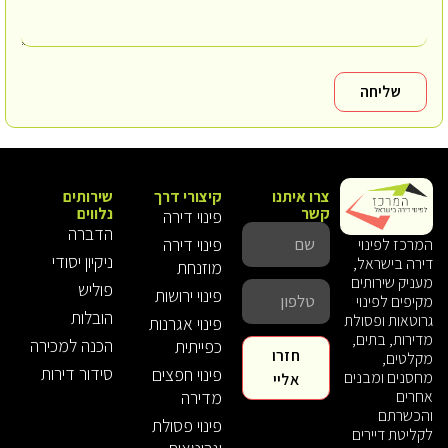
שליחה
צרו איתנו
קיצורי דרך
שירותים
קשר
נלווים
פינוי דירה
הדברה
פינוי דירה
המרכז לפינוי
ניקיון יסודי
דירה בישראל,
מוזנחת
מעניק שירותים
פוליש
פינוי ירושות
מקיפים לפינוי
הובלות
גרוטאות ופסולת
פינוי אגרנות
מדירות, בתים,
הכנה למכירה
כפייתית
חזרו
מקלטים,
סידור דירות
פינוי חפצים
מחסנים ומבנים
אליי
אחרים
מדירה
והכשרתם
פינוי פסולת
לקליטת דיירים