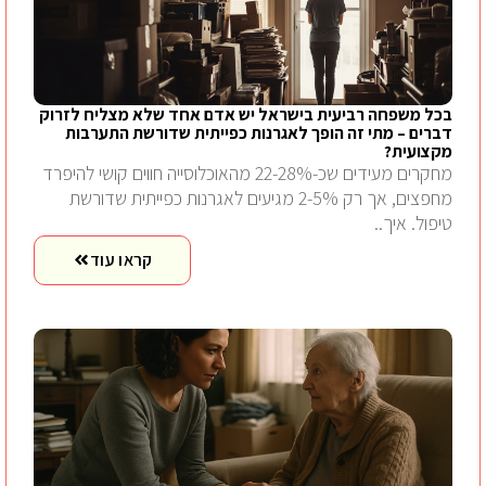
בכל משפחה רביעית בישראל יש אדם אחד שלא מצליח לזרוק
דברים – מתי זה הופך לאגרנות כפייתית שדורשת התערבות
מקצועית?
מחקרים מעידים שכ-22-28% מהאוכלוסייה חווים קושי להיפרד
מחפצים, אך רק 2-5% מגיעים לאגרנות כפייתית שדורשת
טיפול. איך..
קראו עוד