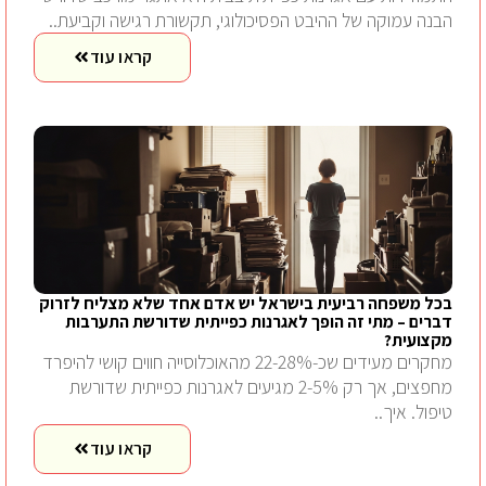
הבנה עמוקה של ההיבט הפסיכולוגי, תקשורת רגישה וקביעת..
קראו עוד
בכל משפחה רביעית בישראל יש אדם אחד שלא מצליח לזרוק
דברים – מתי זה הופך לאגרנות כפייתית שדורשת התערבות
מקצועית?
מחקרים מעידים שכ-22-28% מהאוכלוסייה חווים קושי להיפרד
מחפצים, אך רק 2-5% מגיעים לאגרנות כפייתית שדורשת
טיפול. איך..
קראו עוד