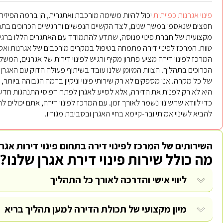
פינוי אגרנות כפייתית
יכול להיות משימה מורכבת ואתגרית, הן ברמה הפיזית
חפצים שנאספו במשך שנים, לצד הקשיים הנפשיים והרגשיים הכרוכים בתהל
מקצועית של חברת פינוי מנוסה, שתדע להתמודד עם האתגרים הללו ברגישות
טווח. המרכז לפינוי דירה מתמחה בטיפול במקרים מורכבים של אגרנות ואספ
המרכז לפינוי דירה מציע פתרון מקיף ורגיש לפינוי דירות של אגרנים, המ
הכרוכים בתהליך. הצוות המיומן שלנו עובד בשיתוף פעולה הדוק עם האגרן
של כל מקרה. אנו מספקים לא רק שירותי פינוי וניקיון ברמה הגבוהה ביות
היא לא רק לפנות את הדירה, אלא לסייע לאגרן לפתח דפוסי התנהגות חדשים 
כדי לוודא שהשינוי נשמר לאורך זמן. עם המרכז לפינוי דירה, אתם יכולים ל
להביא לשינוי אמיתי ובר-קיימא בחיי האגרן ובסביבת מגוריו.
השירותים של המרכז לפינוי דירה בתחום פינוי דירות אגר
מה כולל שירות פינוי דירת אגרן שלנו?
ליווי אישי והדרכה לאורך כל התהליך
מיון מקצועי של תכולת הדירה למען תהליך בריא