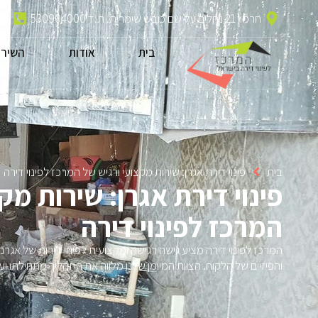
חרמון 21 נחלים על שם כובש שימרית. ת.ד 530904000
13
בית
אודות
השירו
בית
פינוי דירת אגרן: שירות מקצועי ורגיש של המרכז לפינוי דירה
פינוי דירת אגרן: שירות מק
המרכז לפינוי דירה
המרכז לפינוי דירה מציע גישה רגישה ומקצועית לפינוי דירות של אגר
והפיזיים של הלקוח. הצוות המיומן שלנו מלווה את התהליך מתחילתו ועד