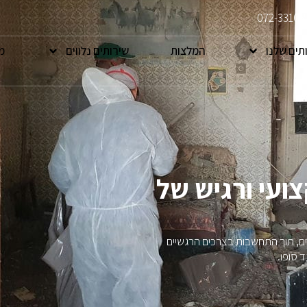
072-33108
תים שלנו
המלצות
שירותים נלווים
מ
צועי ורגיש של
נים, תוך התחשבות בצרכים הרגשיים
 סופו.