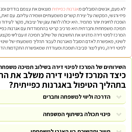
לא פעם, אנשים הסובלים מ
אגרנות כפייתית
מוצאים את עצמם בודדים ומנ
פיזי ורגשי, המקשה על יצירת קשרים משמעותיים ושמירה עליהם. עם זאת
הופכת לחיונית יותר מתמיד. היא יכולה להוות עוגן של יציבות, מקור לעי
תמיכה משפחתית וחברתית היא מרכיב קריטי בהתמודדות עם אגרנות כפייתי
המרכז לפינוי דירה מדגיש את החשיבות של שילוב תמיכה זו עם ליווי מקצ
לשינוי, מאפשרת לאדם הסובל מאגרנות לעבור תהליך משמעותי של שינוי 
לפינוי דירה, ניתן ליצור סביבה תומכת ומעודדת שמאפשרת התקדמות הדר
השירותים של המרכז לפינוי דירה בשילוב תמיכה משפחת
כיצד המרכז לפינוי דירה משלב את 
בתהליך הטיפול באגרנות כפייתית?
הדרכה וליווי למשפחה וחברים
פינוי תכולה
בשיתוף המשפחה
תיווך ותקשורת בין האגרן למשפחתו