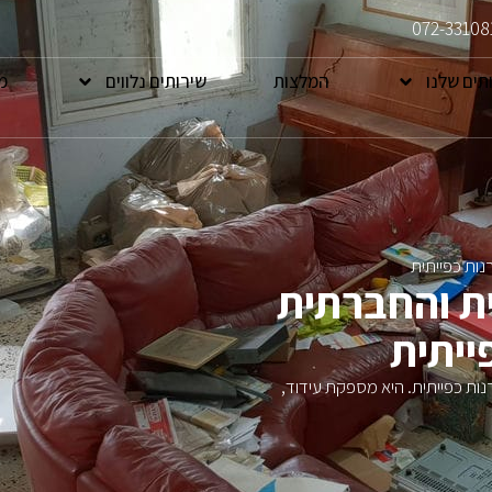
072-33108
תים שלנו
המלצות
שירותים נלווים
מ
ות כפייתית
 והחברתית
ייתית
ת כפייתית. היא מספקת עידוד,