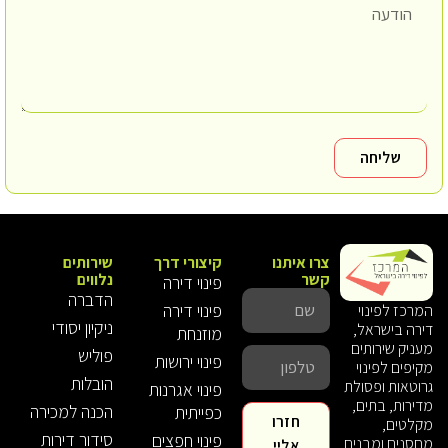
שליחה
צרו איתנו
קיצורי דרך
שירותים
קשר
נלווים
פינוי דירה
הדברה
פינוי דירה
המרכז לפינוי
ניקיון יסודי
דירה בישראל,
מוזנחת
מעניק שירותים
פוליש
פינוי ירושות
מקיפים לפינוי
הובלות
גרוטאות ופסולת
פינוי אגרנות
מדירות, בתים,
הכנה למכירה
כפייתית
חזרו
מקלטים,
סידור דירות
פינוי חפצים
מחסנים ומבנים
אליי