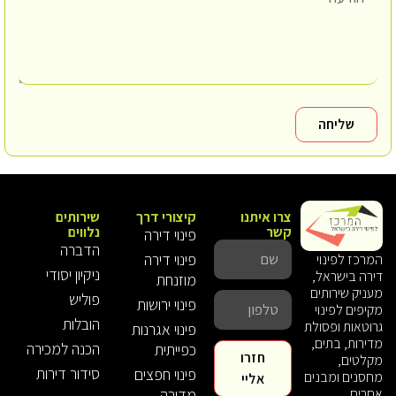
שליחה
צרו איתנו
קיצורי דרך
שירותים
קשר
נלווים
פינוי דירה
הדברה
פינוי דירה
המרכז לפינוי
ניקיון יסודי
דירה בישראל,
מוזנחת
מעניק שירותים
פוליש
פינוי ירושות
מקיפים לפינוי
הובלות
גרוטאות ופסולת
פינוי אגרנות
מדירות, בתים,
הכנה למכירה
כפייתית
חזרו
מקלטים,
סידור דירות
פינוי חפצים
מחסנים ומבנים
אליי
אחרים
מדירה