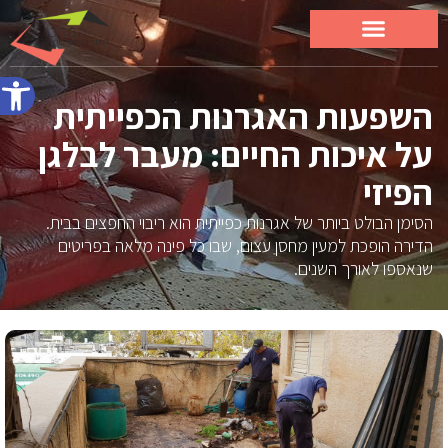
פתח סרג
השפעות האגרנות הכפייתית
על איכות החיים: מעבר לבלגן
הפיזי
הסימן הבולט ביותר של אגרנות כפייתית הוא ריבוי החפצים בבית.
הדירה הופכת למעין מחסן עצום, שבו כל פינה מלאה בפריטים
שנאספו לאורך השנים.