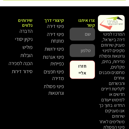
צרו איתנו
קיצורי דרך
שירותים
קשר
נלווים
פינוי דירה
הדברה
פינוי דירה
המרכז לפינוי
ניקיון יסודי
דירה בישראל,
מוזנחת
מעניק שירותים
פוליש
פינוי ירושות
מקיפים לפינוי
הובלות
גרוטאות ופסולת
פינוי אגרנות
מדירות, בתים,
הכנה למכירה
כפייתית
חזרו
מקלטים,
סידור דירות
פינוי חפצים
מחסנים ומבנים
אליי
אחרים
מדירה
והכשרתם
פינוי פסולת
לקליטת דיירים
וגרוטאות
חדשים או
למימוש ייעודם
החדש. בתוך כך
אנו מעניקים
שירותים
משלימים לאחר
פינוי הפסולת