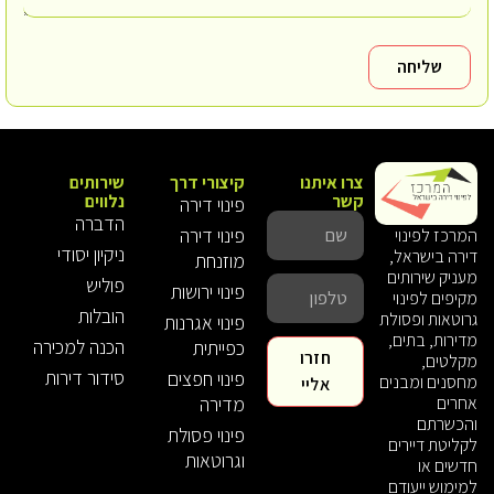
שליחה
צרו איתנו
קיצורי דרך
שירותים
קשר
נלווים
פינוי דירה
הדברה
פינוי דירה
המרכז לפינוי
ניקיון יסודי
דירה בישראל,
מוזנחת
מעניק שירותים
פוליש
פינוי ירושות
מקיפים לפינוי
הובלות
גרוטאות ופסולת
פינוי אגרנות
מדירות, בתים,
הכנה למכירה
כפייתית
חזרו
מקלטים,
סידור דירות
פינוי חפצים
מחסנים ומבנים
אליי
אחרים
מדירה
והכשרתם
פינוי פסולת
לקליטת דיירים
וגרוטאות
חדשים או
למימוש ייעודם