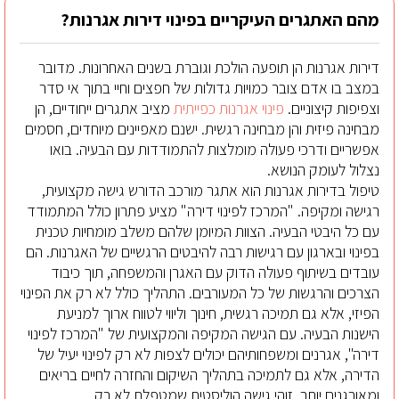
מהם האתגרים העיקריים בפינוי דירות אגרנות?
דירות אגרנות הן תופעה הולכת וגוברת בשנים האחרונות. מדובר
במצב בו אדם צובר כמויות גדולות של חפצים וחיי בתוך אי סדר
וצפיפות קיצוניים.
פינוי אגרנות כפייתית
מציב אתגרים ייחודיים, הן
מבחינה פיזית והן מבחינה רגשית. ישנם מאפיינים מיוחדים, חסמים
אפשריים ודרכי פעולה מומלצות להתמודדות עם הבעיה. בואו
נצלול לעומק הנושא.
טיפול בדירות אגרנות הוא אתגר מורכב הדורש גישה מקצועית,
רגישה ומקיפה. "המרכז לפינוי דירה" מציע פתרון כולל המתמודד
עם כל היבטי הבעיה. הצוות המיומן שלהם משלב מומחיות טכנית
בפינוי ובארגון עם רגישות רבה להיבטים הרגשיים של האגרנות. הם
עובדים בשיתוף פעולה הדוק עם האגרן והמשפחה, תוך כיבוד
הצרכים והרגשות של כל המעורבים. התהליך כולל לא רק את הפינוי
הפיזי, אלא גם תמיכה רגשית, חינוך וליווי לטווח ארוך למניעת
הישנות הבעיה. עם הגישה המקיפה והמקצועית של "המרכז לפינוי
דירה", אגרנים ומשפחותיהם יכולים לצפות לא רק לפינוי יעיל של
הדירה, אלא גם לתמיכה בתהליך השיקום והחזרה לחיים בריאים
ומאורגנים יותר. זוהי גישה הוליסטית שמטפלת לא רק