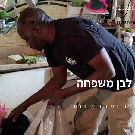
072-33108
תים שלנו
המלצות
שירותים נלווים
מ
 לבן משפחה
 לזכור כי מדובר בתהליך ארוך טווח