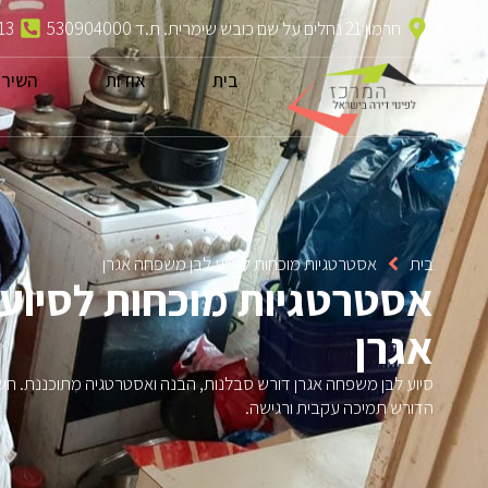
חרמון 21 נחלים על שם כובש שימרית. ת.ד 530904000
13
בית
אודות
השירו
בית
אסטרטגיות מוכחות לסיוע לבן משפחה אגרן
אסטרטגיות מוכחות לסיוע
אגרן
סיוע לבן משפחה אגרן דורש סבלנות, הבנה ואסטרטגיה מתוכננת. חשוב
הדורש תמיכה עקבית ורגישה.