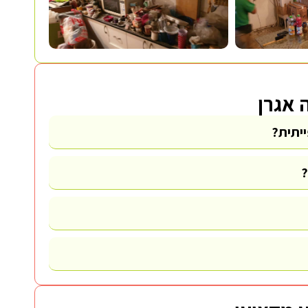
 אגרן
יתית?
?