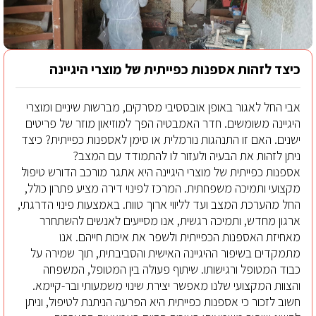
כיצד לזהות אספנות כפייתית של מוצרי היגיינה
אבי החל לאגור באופן אובססיבי מסרקים, מברשות שיניים ומוצרי
היגיינה משומשים. חדר האמבטיה הפך למוזיאון מוזר של פריטים
ישנים. האם זו התנהגות נורמלית או סימן לאספנות כפייתית? כיצד
ניתן לזהות את הבעיה ולעזור לו להתמודד עם המצב?
אספנות כפייתית של מוצרי היגיינה היא אתגר מורכב הדורש טיפול
מקצועי ותמיכה משפחתית. המרכז לפינוי דירה מציע פתרון כולל,
החל מהערכת המצב ועד לליווי ארוך טווח. באמצעות פינוי הדרגתי,
ארגון מחדש, ותמיכה רגשית, אנו מסייעים לאנשים להשתחרר
מאחיזת האספנות הכפייתית ולשפר את איכות חייהם. אנו
מתמקדים בשיפור ההיגיינה האישית והסביבתית, תוך שמירה על
כבוד המטופל ורגישותו. שיתוף פעולה בין המטופל, המשפחה
והצוות המקצועי שלנו מאפשר יצירת שינוי משמעותי ובר-קיימא.
חשוב לזכור כי אספנות כפייתית היא הפרעה הניתנת לטיפול, וניתן