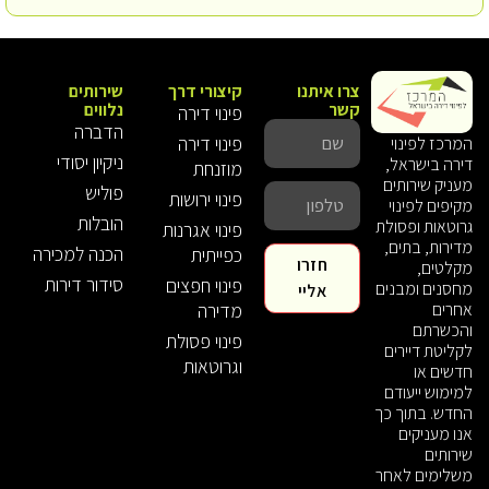
צרו איתנו
קיצורי דרך
שירותים
קשר
נלווים
פינוי דירה
הדברה
פינוי דירה
המרכז לפינוי
ניקיון יסודי
דירה בישראל,
מוזנחת
מעניק שירותים
פוליש
פינוי ירושות
מקיפים לפינוי
הובלות
גרוטאות ופסולת
פינוי אגרנות
מדירות, בתים,
הכנה למכירה
כפייתית
חזרו
מקלטים,
סידור דירות
פינוי חפצים
מחסנים ומבנים
אליי
אחרים
מדירה
והכשרתם
פינוי פסולת
לקליטת דיירים
וגרוטאות
חדשים או
למימוש ייעודם
החדש. בתוך כך
אנו מעניקים
שירותים
משלימים לאחר