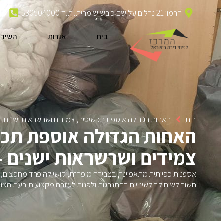
חרמון 21 נחלים על שם כובש שימרית. ת.ד 530904000
13
בית
אודות
השירו
בית
האחות הגדולה אוספת תכשיטים, צמידים ושרשראות ישנים –
האחות הגדולה אוספת תכש
צמידים ושרשראות ישנים –
אספנות כפייתית מתאפיינת בצבירה מופרזת, קושי להיפרד מחפצים, ו
חשוב לשים לב לשינויים בהתנהגות ולפנות לעזרה מקצועית בעת הצור