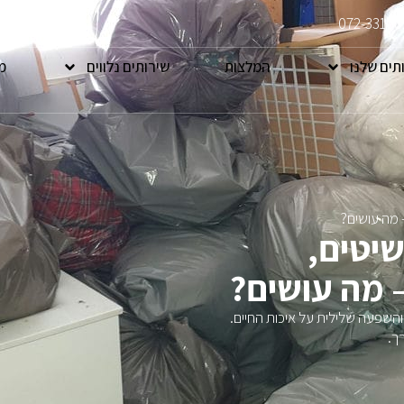
072-33108
תים שלנו
המלצות
שירותים נלווים
מ
 מה עושים?
יטים,
 מה עושים?
השפעה שלילית על איכות החיים.
ך.