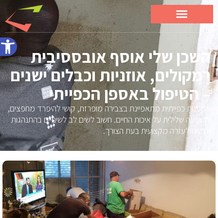
פתח סרג
השכן שלי אוסף אובססיבית
רמקולים, אוזניות וכבלים ישנים
– הטיפול באספן הכפייתי
אספנות כפייתית מתאפיינת בצבירה מופרזת, קושי להיפרד מחפצים,
והשפעה שלילית על איכות החיים. חשוב לשים לב לשינויים בהתנהגות
ולפנות לעזרה מקצועית בעת הצורך.