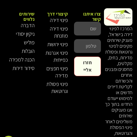
צרו איתנו
קיצורי דרך
שירותים
קשר
נלווים
פינוי דירה
הדברה
פינוי דירה
המרכז לפינוי
ניקיון יסודי
דירה בישראל,
מוזנחת
מעניק שירותים
פוליש
פינוי ירושות
מקיפים לפינוי
הובלות
גרוטאות ופסולת
פינוי אגרנות
מדירות, בתים,
הכנה למכירה
כפייתית
חזרו
מקלטים,
סידור דירות
פינוי חפצים
מחסנים ומבנים
אליי
אחרים
מדירה
והכשרתם
פינוי פסולת
לקליטת דיירים
וגרוטאות
חדשים או
למימוש ייעודם
החדש. בתוך כך
אנו מעניקים
שירותים
משלימים לאחר
פינוי הפסולת
והגרוטאות,