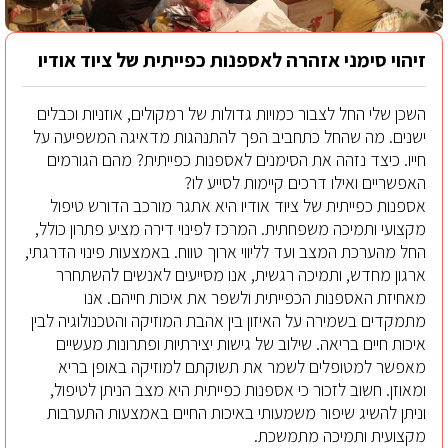
זיהוי סימני אזהרה לאספנות כפייתית של ציוד אודיו
השכן שלי החל לצבור כמויות גדולות של רמקולים, אוזניות וכבלים
ישנים. מה שהחל כתחביב הפך להתנהגות מדאיגה המשפיעה על
חייו. כיצד נזהה את הסימנים לאספנות כפייתית? מהם הגורמים
האפשריים ואילו דרכים קיימות לסייע לו?
אספנות כפייתית של ציוד אודיו היא אתגר מורכב הדורש טיפול
מקצועי ותמיכה משפחתית. המרכז לפינוי דירה מציע פתרון כולל,
החל מהערכת המצב ועד לליווי ארוך טווח. באמצעות פינוי הדרגתי,
ארגון מחדש, ותמיכה רגשית, אנו מסייעים לאנשים להשתחרר
מאחיזת האספנות הכפייתית ולשפר את איכות חייהם. אנו
מתמקדים בשמירה על האיזון בין אהבת המוזיקה והטכנולוגיה לבין
איכות חיים בריאה. שילוב של גישות יצירתיות ופתרונות מעשיים
מאפשר למטופלים לשמר את תשוקתם למוזיקה באופן בריא
ומאוזן. חשוב לזכור כי אספנות כפייתית היא מצב הניתן לטיפול,
וניתן להשיג שיפור משמעותי באיכות החיים באמצעות התערבות
מקצועית ותמיכה מתמשכת.