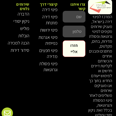
צרו איתנו
קיצורי דרך
שירותים
קשר
נלווים
פינוי דירה
הדברה
פינוי דירה
המרכז לפינוי
ניקיון יסודי
דירה בישראל,
מוזנחת
מעניק שירותים
פוליש
פינוי ירושות
מקיפים לפינוי
הובלות
גרוטאות ופסולת
פינוי אגרנות
מדירות, בתים,
הכנה למכירה
כפייתית
חזרו
מקלטים,
סידור דירות
פינוי חפצים
מחסנים ומבנים
אליי
אחרים
מדירה
והכשרתם
פינוי פסולת
לקליטת דיירים
וגרוטאות
חדשים או
למימוש ייעודם
החדש. בתוך כך
אנו מעניקים
שירותים
משלימים לאחר
פינוי הפסולת
והגרוטאות,
בכלל זאת: ניקיון
יסודי ופוליש,