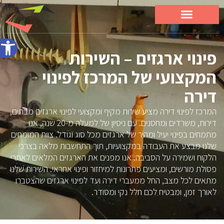
פתח סרג
פינוי ארגזים – השירות
המקצועי של המרכז לפינוי
דירה
המרכז לפינוי דירה מציע שירות מקיף ומקצועי לפינוי ארגזים מבתים,
דירות, משרדים ומחסנים. עם ניסיון של למעלה מ-20 שנה, אנו
מתמחים בפינוי יעיל ומהיר של ארגזים מכל סוג וגודל. צוות המומחים
שלנו מבצע את העבודה במקצועיות, תוך התחשבות מלאה בצרכי
הלקוח ושמירה על הסביבה. אנו מפנים את הארגזים המלאים לאתרי
פסולת מורשים, ומציעים פתרונות למיחזור ופינוי אחראי. השירות שלנו
מתאים לכל מצב, החל ממעברי דירה ועד לפינוי ארגזים שהצטברו
לאורך זמן, ומבטיח לכם חלל נקי ומסודר.