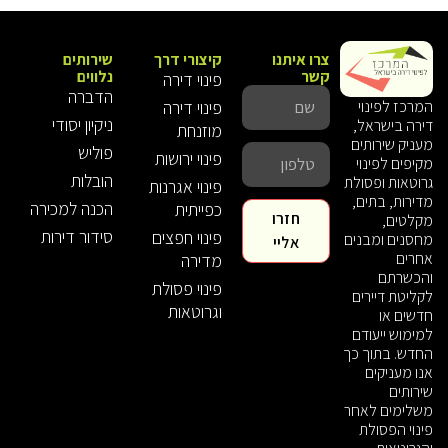
צרו איתנו
קיצורי דרך
שירותים
קשר
נלווים
פינוי דירה
הדברה
פינוי דירה
המרכז לפינוי
ניקיון יסודי
דירה בישראל,
מוזנחת
מעניק שירותים
פוליש
פינוי ירושות
מקיפים לפינוי
הובלות
גרוטאות ופסולת
פינוי אגרנות
מדירות, בתים,
הכנה למכירה
כפייתית
חזרו
מקלטים,
סידור דירות
פינוי חפצים
מחסנים ומבנים
אליי
אחרים
מדירה
והכשרתם
פינוי פסולת
לקליטת דיירים
וגרוטאות
חדשים או
למימוש ייעודם
החדש. בתוך כך
אנו מעניקים
שירותים
משלימים לאחר
פינוי הפסולת