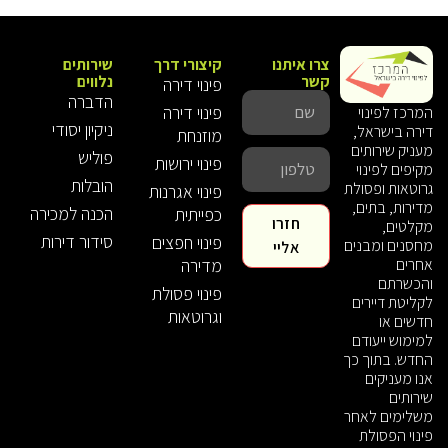
צרו איתנו
קיצורי דרך
שירותים
קשר
נלווים
פינוי דירה
הדברה
פינוי דירה
המרכז לפינוי
ניקיון יסודי
דירה בישראל,
מוזנחת
מעניק שירותים
פוליש
פינוי ירושות
מקיפים לפינוי
הובלות
גרוטאות ופסולת
פינוי אגרנות
מדירות, בתים,
הכנה למכירה
כפייתית
חזרו
מקלטים,
סידור דירות
פינוי חפצים
מחסנים ומבנים
אליי
אחרים
מדירה
והכשרתם
פינוי פסולת
לקליטת דיירים
וגרוטאות
חדשים או
למימוש ייעודם
החדש. בתוך כך
אנו מעניקים
שירותים
משלימים לאחר
פינוי הפסולת