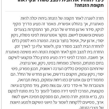
תקופת הזנחה?
חזרה לשגרה לאחר תקופה של הזנחה ביתית יכולה להיות
מאתגרת, אך בהחלט אפשרית. מאמר זה מציע מדריך מקיף
לניקוי, סידור וארגון מחדש של הבית, תוך התמקדות בצעדים
מעשיים ופשוטים ליישום. נסקור אסטרטגיות לפינוי פסולת, ניקיון
יסודי, ארגון יעיל, וטיפול בחצר ובגינה. המטרה היא לספק כלים
להחזרת הבית למצב מסודר ונקי, ולשמור עליו כך לאורך זמן.
החזרת בית למצב תקין לאחר תקופת הזנחה היא משימה מאתגרת
אך חשובה. המרכז לפינוי דירה מציע פתרון כולל ומקצועי לשיקום
בתים מוזנחים, המשלב מומחיות בפינוי, ניקיון, ואורגניזציה.
שירותיהם המקיפים כוללים הערכה ראשונית, תכנון מפורט, פינוי
יסודי, ניקיון עמוק, תיקונים נדרשים, וארגון מחדש של החלל. הם
מתמודדים עם אתגרים כמו ריחות עמוקים, בעיות תברואה,
והצטברות של אי-סדר כרוני. עם צוות מיומן, ציוד מתקדם וגישה
מקצועית, המרכז לפינוי דירה מסוגל להפוך כל בית מוזנח למקום
נקי, בריא ומזמין. יתרה מזאת, הם מספקים תמיכה וייעוץ לטווח
ארוך, מסייעים ללקוחות לשמור על הישגי השיקום ולמנוע הישנות
של מצבי הזנחה.