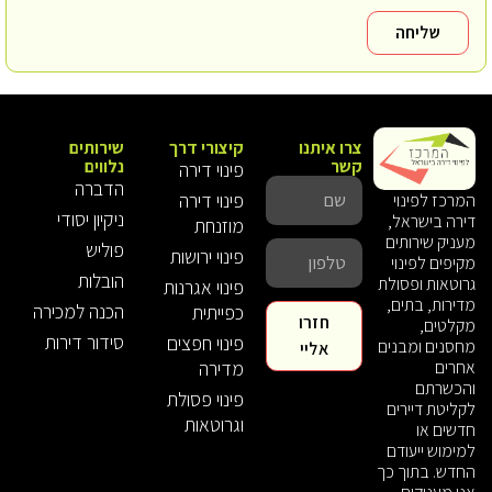
שליחה
צרו איתנו
קיצורי דרך
שירותים
קשר
נלווים
פינוי דירה
הדברה
פינוי דירה
המרכז לפינוי
ניקיון יסודי
דירה בישראל,
מוזנחת
מעניק שירותים
פוליש
פינוי ירושות
מקיפים לפינוי
הובלות
גרוטאות ופסולת
פינוי אגרנות
מדירות, בתים,
הכנה למכירה
כפייתית
חזרו
מקלטים,
סידור דירות
פינוי חפצים
מחסנים ומבנים
אליי
אחרים
מדירה
והכשרתם
פינוי פסולת
לקליטת דיירים
וגרוטאות
חדשים או
למימוש ייעודם
החדש. בתוך כך