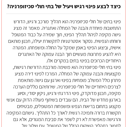
כיצד לבצע פינוי רגיש ויעיל של בתי חולי סכיזופרניה?
פינוי בתים של חולי סכיזופרניה הוא תהליך מורכב ורגיש, הדורש
התחשבות מיוחדת והבנה של המחלה ואתגריה. מאמר זה מציג
גישה מקיפה לניהול תהליך הפינוי, תוך שמירה על כבוד המטופל
ורווחתו הנפשית. נסקור אסטרטגיות לתקשורת יעילה, תכנון מותאם
אישית, וביצוע הפינוי באופן שמקל על החולה ומשפחתו. המטרה
היא להציע פתרונות מעשיים תוך הבנה עמוקה של האתגרים
הייחודיים הכרוכים בפינוי בתים במקרים אלו.
פינוי בתי חולי סכיזופרניה הוא משימה מורכבת הדורשת רגישות,
מקצועיות והבנה עמוקה של המחלה. המרכז לפינוי דירה מציע
פתרון כולל המשלב מומחיות בפינוי וארגון עם גישה מותאמת
לצרכים הייחודיים של חולי סכיזופרניה. שירותיהם כוללים הערכה
מקיפה, תכנון מדוקדק, פינוי הדרגתי ורגיש, ניקיון יסודי, וסיוע
בארגון מחדש של הבית. הם עובדים בשיתוף פעולה הדוק עם אנשי
מקצוע בתחום בריאות הנפש ומשפחות המטופלים, מבטיחים
תקשורת ברורה ותמיכה רגשית לאורך כל התהליך. גישתם המקיפה
והרגישה מאפשרת לא רק לשפר את סביבת המגורים, אלא גם
לתמוך בתהליך השיקום הכולל של המטופל. עם שילוב של