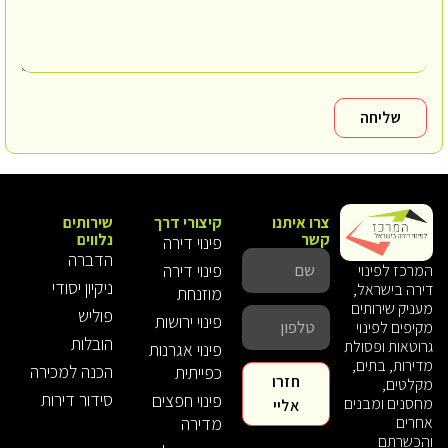
שליחה
צרו איתנו
קיצורי דרך
שירותים
קשר
נלווים
פינוי דירה
הדברה
פינוי דירה
המרכז לפינוי
ניקיון יסודי
דירה בישראל,
מוזנחת
מעניק שירותים
פוליש
פינוי ירושות
מקיפים לפינוי
הובלות
גרוטאות ופסולת
פינוי אגרנות
מדירות, בתים,
הכנה למכירה
כפייתית
חזרו
מקלטים,
סידור דירות
פינוי חפצים
מחסנים ומבנים
אליי
אחרים
מדירה
והכשרתם