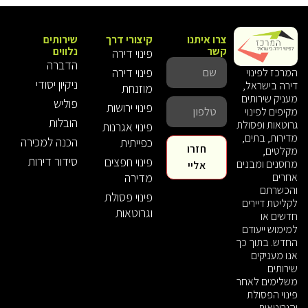
צרו איתנו
קיצורי דרך
שירותים
קשר
נלווים
פינוי דירה
הדברה
פינוי דירה
המרכז לפינוי
ניקיון יסודי
דירה בישראל,
מוזנחת
מעניק שירותים
פוליש
פינוי ירושות
מקיפים לפינוי
הובלות
גרוטאות ופסולת
פינוי אגרנות
מדירות, בתים,
הכנה למכירה
כפייתית
חזרו
מקלטים,
סידור דירות
פינוי חפצים
מחסנים ומבנים
אליי
אחרים
מדירה
והכשרתם
פינוי פסולת
לקליטת דיירים
וגרוטאות
חדשים או
למימוש ייעודם
החדש. בתוך כך
אנו מעניקים
שירותים
משלימים לאחר
פינוי הפסולת
והגרוטאות,