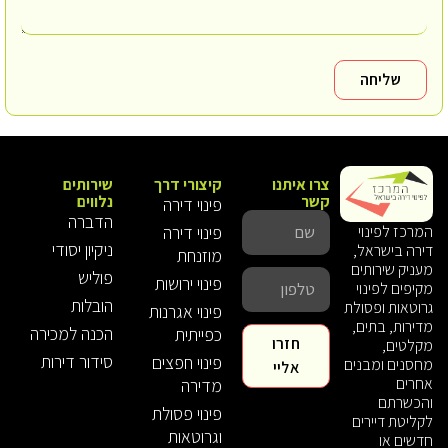
שליחה
צרו איתנו
קיצורי דרך
שירותים
קשר
נלווים
פינוי דירה
הדברה
פינוי דירה
המרכז לפינוי
ניקיון יסודי
דירה בישראל,
מוזנחת
מעניק שירותים
פוליש
פינוי ירושות
מקיפים לפינוי
הובלות
גרוטאות ופסולת
פינוי אגרנות
מדירות, בתים,
הכנה למכירה
כפייתית
חזרו
מקלטים,
סידור דירות
פינוי חפצים
מחסנים ומבנים
אליי
אחרים
מדירה
והכשרתם
פינוי פסולת
לקליטת דיירים
וגרוטאות
חדשים או