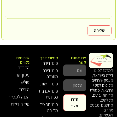
שליחה
צרו איתנו
קיצורי דרך
שירותים
קשר
נלווים
פינוי דירה
הדברה
פינוי דירה
המרכז לפינוי
ניקיון יסודי
דירה בישראל,
מוזנחת
מעניק שירותים
פוליש
פינוי ירושות
מקיפים לפינוי
הובלות
גרוטאות ופסולת
פינוי אגרנות
מדירות, בתים,
הכנה למכירה
כפייתית
חזרו
מקלטים,
סידור דירות
פינוי חפצים
מחסנים ומבנים
אליי
אחרים
מדירה
והכשרתם