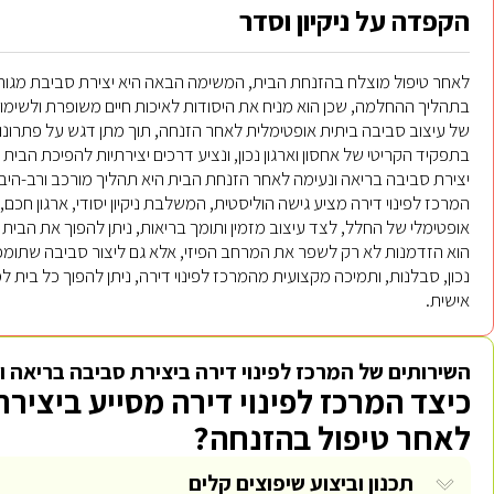
הקפדה על ניקיון וסדר
לאחר טיפול מוצלח בהזנחת הבית, המשימה הבאה היא יצירת סביבת מגורים 
בתהליך ההחלמה, שכן הוא מניח את היסודות לאיכות חיים משופרת ולשימו
של עיצוב סביבה ביתית אופטימלית לאחר הזנחה, תוך מתן דגש על פתרונות מ
בתפקיד הקריטי של אחסון וארגון נכון, ונציע דרכים יצירתיות להפיכת הבי
יצירת סביבה בריאה ונעימה לאחר הזנחת הבית היא תהליך מורכב ורב-היבטים
המרכז לפינוי דירה מציע גישה הוליסטית, המשלבת ניקיון יסודי, ארגון חכם,
אופטימלי של החלל, לצד עיצוב מזמין ותומך בריאות, ניתן להפוך את הבית 
הוא הזדמנות לא רק לשפר את המרחב הפיזי, אלא גם ליצור סביבה שתומכת 
נכון, סבלנות, ותמיכה מקצועית מהמרכז לפינוי דירה, ניתן להפוך כל בית
אישית.
השירותים של המרכז לפינוי דירה ביצירת סביבה בריאה ו
כיצד המרכז לפינוי דירה מסייע ביציר
לאחר טיפול בהזנחה?
תכנון וביצוע שיפוצים קלים