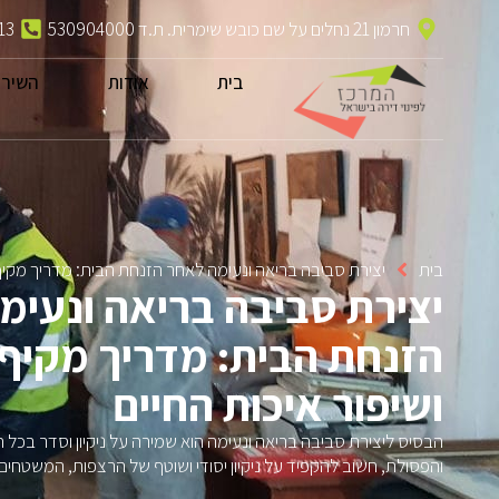
חרמון 21 נחלים על שם כובש שימרית. ת.ד 530904000
13
בית
אודות
השירו
בית
יצירת סביבה בריאה ונעימה לאחר הזנחת הבית: מדריך מקיף 
יצירת סביבה בריאה ונעימ
הזנחת הבית: מדריך מקיף
ושיפור איכות החיים
הבסיס ליצירת סביבה בריאה ונעימה הוא שמירה על ניקיון וסדר בכל 
והפסולת, חשוב להקפיד על ניקיון יסודי ושוטף של הרצפות, המשטחים,