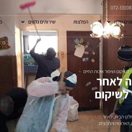
072-33108
תים שלנו
המלצות
שירותים נלווים
מ
לשיקום ושיפור איכות החיים
ה לאחר
 לשיקום
חלקי הבית. לאחר
פינוי גרוטאות
 הארונות והחפצים.