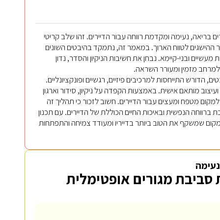
בריאה, נעימה ומקדמת רווחה עבור הדיירים. זהו שלב קריטי
ר ההישגים לטווח הארוך. במאמר זה, נתמקד בהיבטים השונים
עשיים ובני-קיימא. נבחן את חשיבות הניקיון והסדר, נדון
ת למרחב מזמין ומעורר השראה.
, הדורש התייחסות למרכיבים פיזיים, רגשיים ופונקציונליים.
 ועיצוב מותאם אישית. באמצעות הקפדה על ניקיון, סידור וארגון
למקום מטפח ומעצים עבור הדיירים. חשוב לזכור כי תהליך זה
ברווחה הנפשית ובאיכות החיים הכוללת של הדיירים. עם תכנון
 למקום שמשקף את הטוב ביותר בדייריו ומעודד צמיחה והתפתחות
נעימה
ת סביבת מגורים אופטימלית