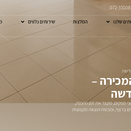
072-33108
תים שלנו
המלצות
שירותים נלווים
מ
חדשה
המכירה –
דשה
 שני ספקים, מקצר את זמן ההכנה,
בצע את שני השלבים ברצף, ומבטיח תוצאה מקצועית