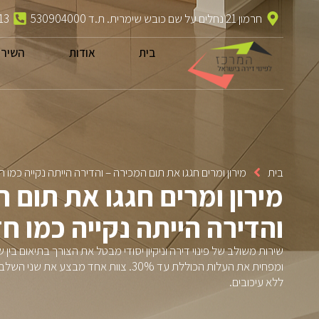
חרמון 21 נחלים על שם כובש שימרית. ת.ד 530904000
13
בית
אודות
השירו
בית
מירון ומרים חגגו את תום המכירה – והדירה הייתה נקייה כמו 
מירון ומרים חגגו את תום 
והדירה הייתה נקייה כמו ח
שירות משולב של פינוי דירה וניקיון יסודי מבטל את הצורך בתיאום בין
ומפחית את העלות הכוללת עד 30%. צוות אחד מ
ללא עיכובים.