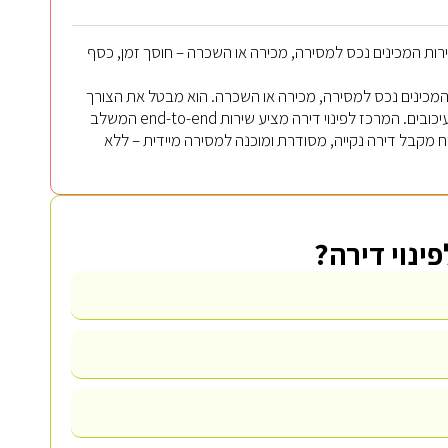
ינוי דירה וניקיון יסודי מציע פתרון end-to-end לבעלי דירות המכינים נכס למסירה, מכירה או השכרה – חוסך זמן, כסף
ות המכינים נכס למסירה, מכירה או השכרה. הוא מבטל את הצורך
בתיאום בין ספקים נפרדים, חוסך זמן וכסף, ומבטיח תוצאה מקצועית ללא עיכובים. המרכז לפינוי דירה מציע שירות end-to-end המשלב
קוח מקבל דירה נקייה, מסודרת ומוכנה למסירה מיידית – ללא
ינוי דירה?