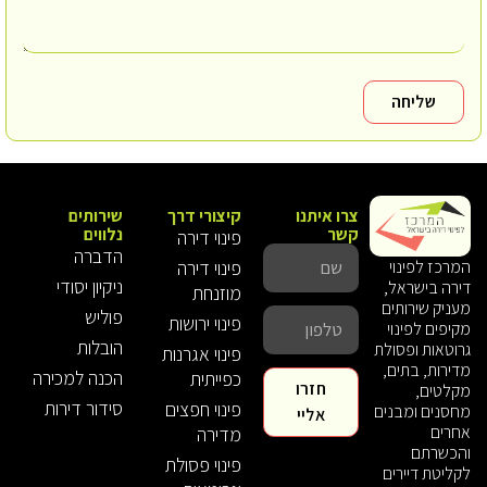
שליחה
צרו איתנו
קיצורי דרך
שירותים
קשר
נלווים
פינוי דירה
הדברה
פינוי דירה
המרכז לפינוי
ניקיון יסודי
דירה בישראל,
מוזנחת
מעניק שירותים
פוליש
פינוי ירושות
מקיפים לפינוי
הובלות
גרוטאות ופסולת
פינוי אגרנות
מדירות, בתים,
הכנה למכירה
כפייתית
חזרו
מקלטים,
סידור דירות
פינוי חפצים
מחסנים ומבנים
אליי
אחרים
מדירה
והכשרתם
פינוי פסולת
לקליטת דיירים