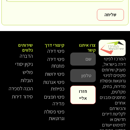
שליחה
צרו איתנו
קיצורי דרך
שירותים
קשר
נלווים
פינוי דירה
הדברה
פינוי דירה
המרכז לפינוי
ניקיון יסודי
דירה בישראל,
מוזנחת
מעניק שירותים
פוליש
פינוי ירושות
מקיפים לפינוי
הובלות
גרוטאות ופסולת
פינוי אגרנות
מדירות, בתים,
הכנה למכירה
כפייתית
חזרו
מקלטים,
סידור דירות
פינוי חפצים
מחסנים ומבנים
אליי
אחרים
מדירה
והכשרתם
פינוי פסולת
לקליטת דיירים
וגרוטאות
חדשים או
למימוש ייעודם