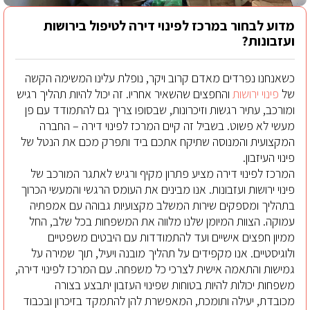
מדוע לבחור במרכז לפינוי דירה לטיפול בירושות
ועזבונות?
כשאנחנו נפרדים מאדם קרוב ויקר, נופלת עלינו המשימה הקשה
של
פינוי ירושות
והחפצים שהשאיר אחריו. זה יכול להיות תהליך רגיש
ומורכב, עתיר רגשות וזיכרונות, שבסופו צריך גם להתמודד עם פן
מעשי לא פשוט. בשביל זה קיים המרכז לפינוי דירה – החברה
המקצועית והמנוסה שתיקח אתכם ביד ותפרק מכם את הנטל של
פינוי העיזבון.
המרכז לפינוי דירה מציע פתרון מקיף ורגיש לאתגר המורכב של
פינוי ירושות ועזבונות. אנו מבינים את העומס הרגשי והמעשי הכרוך
בתהליך ומספקים שירות המשלב מקצועיות גבוהה עם אמפתיה
עמוקה. הצוות המיומן שלנו מלווה את המשפחות בכל שלב, החל
ממיון חפצים אישיים ועד להתמודדות עם היבטים משפטיים
ולוגיסטיים. אנו מקפידים על תהליך מובנה ויעיל, תוך שמירה על
גמישות והתאמה אישית לצרכי כל משפחה. עם המרכז לפינוי דירה,
משפחות יכולות להיות בטוחות שפינוי העזבון יתבצע בצורה
מכובדת, יעילה ותומכת, המאפשרת להן להתמקד בזיכרון ובכבוד