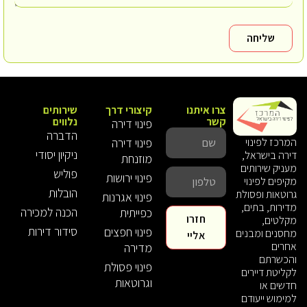
שליחה
צרו איתנו
קיצורי דרך
שירותים
קשר
נלווים
פינוי דירה
הדברה
פינוי דירה
המרכז לפינוי
ניקיון יסודי
דירה בישראל,
מוזנחת
מעניק שירותים
פוליש
פינוי ירושות
מקיפים לפינוי
הובלות
גרוטאות ופסולת
פינוי אגרנות
מדירות, בתים,
הכנה למכירה
כפייתית
חזרו
מקלטים,
סידור דירות
פינוי חפצים
מחסנים ומבנים
אליי
אחרים
מדירה
והכשרתם
פינוי פסולת
לקליטת דיירים
וגרוטאות
חדשים או
למימוש ייעודם