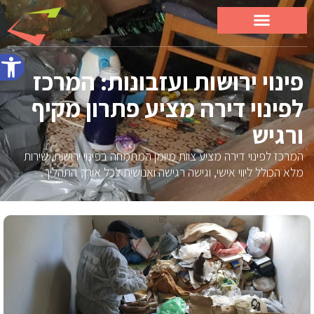
פתח סרג
פינוי ירושות ועזבונות: המרכז
לפינוי דירה מציע פתרון מקיף
ורגיש
המרכז לפינוי דירה מציע צוות מיומן המתמחה בפינוי ירושות, שירות
מלא הכולל ליווי אישי, וגישה רגישה ואנושית לכל אורך התהליך.