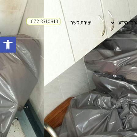
072-3310813
רכז הידע
יצירת קשר
פתח סרגל 