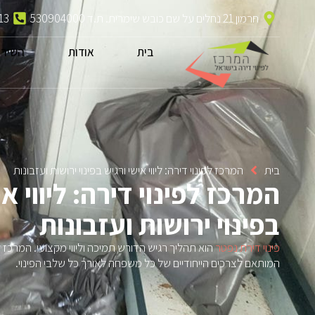
חרמון 21 נחלים על שם כובש שימרית. ת.ד 530904000
13
בית
אודות
השירו
בית
המרכז לפינוי דירה: ליווי אישי ורגיש בפינוי ירושות ועזבונות
המרכז לפינוי דירה: ליווי א
בפינוי ירושות ועזבונות
פינוי דירת נפטר
הוא תהליך רגיש הדורש תמיכה וליווי מקצועי. המרכז לפי
המותאם לצרכים הייחודיים של כל משפחה לאורך כל שלבי הפינוי.