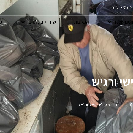
072-33108
תים שלנו
המלצות
שירותים נלווים
מ
ישי ורגיש
נוי דירה מציע ליווי אישי ורגיש,