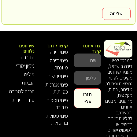
שליחה
צרו איתנו
קיצורי דרך
שירותים
קשר
נלווים
פינוי דירה
הדברה
פינוי דירה
המרכז לפינוי
ניקיון יסודי
דירה בישראל,
מוזנחת
מעניק שירותים
פוליש
פינוי ירושות
מקיפים לפינוי
הובלות
גרוטאות ופסולת
פינוי אגרנות
מדירות, בתים,
הכנה למכירה
כפייתית
חזרו
מקלטים,
סידור דירות
פינוי חפצים
מחסנים ומבנים
אליי
אחרים
מדירה
והכשרתם
פינוי פסולת
לקליטת דיירים
וגרוטאות
חדשים או
למימוש ייעודם
החדש. בתוך כך