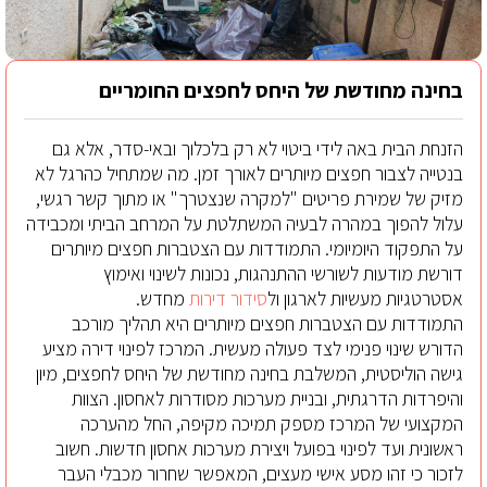
בחינה מחודשת של היחס לחפצים החומריים
הזנחת הבית באה לידי ביטוי לא רק בלכלוך ובאי-סדר, אלא גם
בנטייה לצבור חפצים מיותרים לאורך זמן. מה שמתחיל כהרגל לא
מזיק של שמירת פריטים "למקרה שנצטרך" או מתוך קשר רגשי,
עלול להפוך במהרה לבעיה המשתלטת על המרחב הביתי ומכבידה
על התפקוד היומיומי. התמודדות עם הצטברות חפצים מיותרים
דורשת מודעות לשורשי ההתנהגות, נכונות לשינוי ואימוץ
אסטרטגיות מעשיות לארגון ול
סידור דירות
מחדש.
התמודדות עם הצטברות חפצים מיותרים היא תהליך מורכב
הדורש שינוי פנימי לצד פעולה מעשית. המרכז לפינוי דירה מציע
גישה הוליסטית, המשלבת בחינה מחודשת של היחס לחפצים, מיון
והיפרדות הדרגתית, ובניית מערכות מסודרות לאחסון. הצוות
המקצועי של המרכז מספק תמיכה מקיפה, החל מהערכה
ראשונית ועד לפינוי בפועל ויצירת מערכות אחסון חדשות. חשוב
לזכור כי זהו מסע אישי מעצים, המאפשר שחרור מכבלי העבר