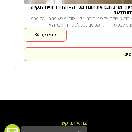
ירון ומרים חגגו את תום המכירה – והדירה הייתה נקייה
מו חדשה
שירות משולב של פינוי דירה וניקיון יסודי מציע פתרון end-to-
 דירות המכינים נכס למסירה, מכירה או..
קראו עוד
פים
צרו איתנו קשר