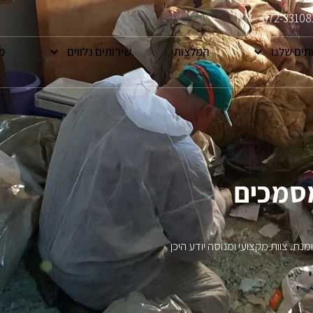
072-33108
תים שלנו
המלצות
שירותים נלווים
מ
מסמכים
ומנת. צוות מקצועי ומנוסה יודע היכן