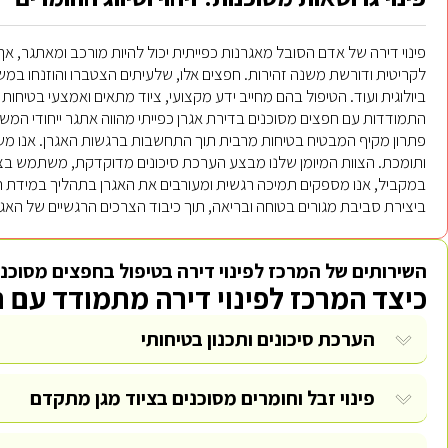
פינוי דירה של אדם הסובל מאגרנות כפייתית יכול להיות מורכב ומאתגר, א
לקריטית ודורשת משנה זהירות. חפצים אלו, שלעיתים הצטברו והוזנחו במשך 
ביולוגית ועוד. הטיפול בהם מחייב ידע מקצועי, ציוד מתאים ואמצעי בטיחות 
התמודדות עם חפצים מסוכנים בדירת אגרן כפייתי מהווה אתגר ייחודי המשלב
פתרון מקיף המבטיח בטיחות מרבית תוך התחשבות ברגשות האגרן. אנו משל
ותומכת. הצוות המיומן שלנו מבצע הערכת סיכונים מדוקדקת, משתמש בציו
במקביל, אנו מספקים תמיכה רגשית ומעורבים את האגרן בתהליך במידת ה
ביצירת סביבת מגורים בטוחה ובריאה, תוך כיבוד הצרכים הרגשיים של האג
השירותים של המרכז לפינוי דירה בטיפול בחפצים מסוכני
כיצד המרכז לפינוי דירה מתמודד עם 
הערכת סיכונים ותכנון בטיחותי
פינוי זבל
וחומרים מסוכנים בציוד מגן מתקדם