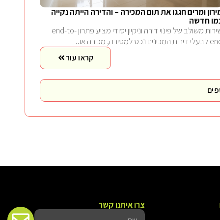
ירון ומרים חגגו את תום המכירה – והדירה הייתה נקייה
מו חדשה
שירות משולב של פינוי דירה וניקיון יסודי מציע פתרון end-to-
 דירות המכינים נכס למסירה, מכירה או..
קראו עוד
פים
צרו איתנו קשר