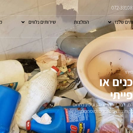
072-33108
תים שלנו
המלצות
שירותים נלווים
מ
ייתי
נים או
ייתי
הם. דבר זה דורש ידע וניסיון בתחום
קות צוותים מיומנים ומוסמכים,