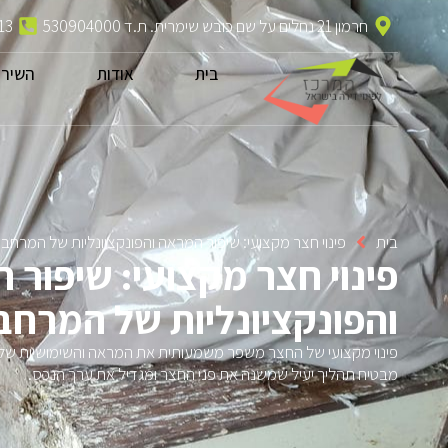
חרמון 21 נחלים על שם כובש שימרית. ת.ד 530904000
13
בית
אודות
השירו
בית
פינוי חצר מקצועי: שיפור המראה והפונקציונליות של המרחב ה
פינוי חצר מקצועי: שיפור 
והפונקציונליות של המרחב 
פינוי מקצועי של החצר משפר משמעותית את המראה והשימושיות של ה
מבטיח תהליך יעיל שמשנה את פני החצר ומגדיל את ערך הנכס.