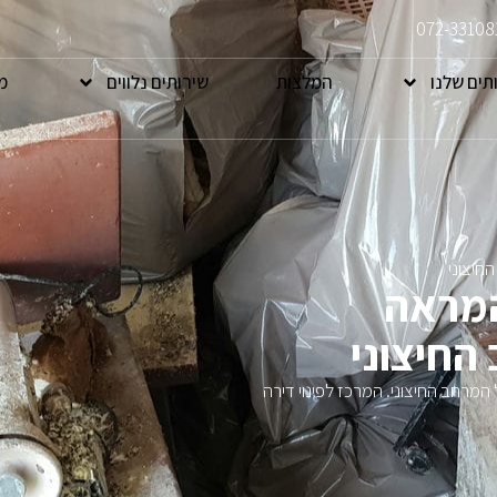
072-33108
תים שלנו
המלצות
שירותים נלווים
מ
חיצוני
המראה
החיצוני
מרחב החיצוני. המרכז לפינוי דירה