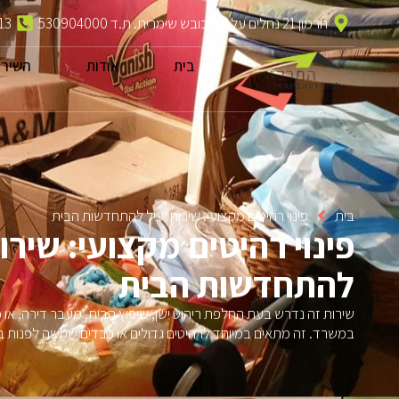
חרמון 21 נחלים על שם כובש שימרית. ת.ד 530904000
13
בית
אודות
השירו
בית
פינוי רהיטים מקצועי: שירות יעיל להתחדשות הבית
פינוי רהיטים מקצועי: שירו
להתחדשות הבית
שירות זה נדרש בעת החלפת ריהוט ישן, שיפוץ הבית, מעבר דירה, או 
במשרד. זה מתאים במיוחד לרהיטים גדולים או כבדים שקשה לפנות ב