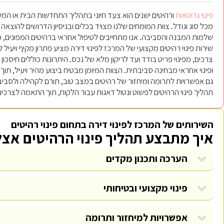
פינוי גרוטאות
ורהיטים ישנים הוא צעד חיוני בתהליך התחדשות הבית או המשרד
מכל סוג וגודל. צוות המומחים שלנו מצויד בכלים ובניסיון הדרושים להוצא
שלמות המבנה והסביבה. אנו מתחייבים לטיפול אחראי ברהיטים המפונים, 
שירות פינוי רהיטים מקצועי של המרכז לפינוי דירה מציע פתרון מקיף ויע
צרכים, מפינוי פריט בודד ועד לריקון מלא של נכס. היתרונות כוללים חיסכון
ופינוי אחראי מבחינה סביבתית. הצוות המיומן מבטיח ביצוע מהיר ויעיל, תו
גם אפשרויות לתרומה ומיחזור של רהיטים במצב טוב, תורם לקהילה ולסביב
תהליך פינוי הרהיטים לפשוט ונטול דאגות עבור הלקוח, תוך התאמה לצרכי
השירותים של המרכז לפינוי דירה בתחום פינוי רהיטים
איך מתבצע תהליך פינוי הרהיטים אצל
הערכה ותכנון מקדים
פינוי מקצועי ובטיחותי
אפשרויות למיחזור ותרומה