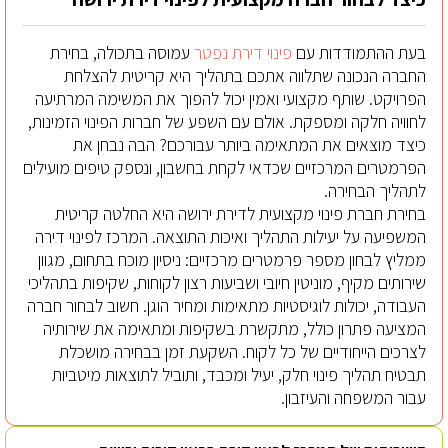
בעת ההתמודדות עם
פינוי דירת נפטר
עמוסה בתכולה, בחירת
החברה הנכונה שתלווה אתכם בתהליך היא קריטית להצלחת
הפרויקט. שותף מקצועי ואמין יכול להפוך את המשימה המרתיעה
לחוויה חלקה ומספקת. אולם עם השפע של חברות הפינוי הזמינות,
כיצד מוצאים את המתאימה ביותר עבורכם? הבה נבחן את
הפרמטרים המרכזיים שכדאי לקחת בחשבון, ונספק טיפים מועילים
לתהליך הבחירה.
בחירת חברת פינוי מקצועית לדירת ירושה היא החלטה קריטית
המשפיעה על יעילות התהליך ואיכות התוצאה. המרכז לפינוי דירה
ממליץ לבחון מספר פרמטרים מרכזיים: ניסיון מוכח בתחום, מגוון
שירותים מקיף, מוניטין חיובי ושביעות רצון לקוחות, שקיפות בתהליכי
העבודה, יכולות לוגיסטיות מתאימות ומחיר הוגן. חשוב לבחור חברה
המציעה פתרון כולל, מתקשרת בשקיפות ומתאימה את שירותיה
לצרכים הייחודיים של כל לקוח. השקעת זמן בבחירה מושכלת
תבטיח תהליך פינוי חלק, יעיל ומכבד, ותוביל לתוצאות מיטביות
עבור המשפחה והעיזבון.