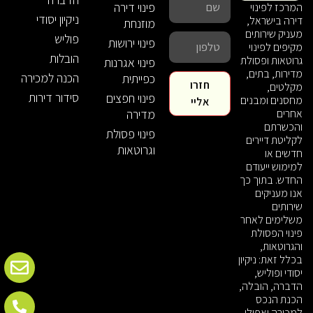
פינוי דירה
המרכז לפינוי
ניקיון יסודי
דירה בישראל,
מוזנחת
מעניק שירותים
פוליש
פינוי ירושות
מקיפים לפינוי
הובלות
גרוטאות ופסולת
פינוי אגרנות
מדירות, בתים,
הכנה למכירה
כפייתית
חזרו
מקלטים,
סידור דירות
פינוי חפצים
מחסנים ומבנים
אליי
אחרים
מדירה
והכשרתם
פינוי פסולת
לקליטת דיירים
וגרוטאות
חדשים או
למימוש ייעודם
החדש. בתוך כך
אנו מעניקים
שירותים
משלימים לאחר
פינוי הפסולת
והגרוטאות,
בכלל זאת: ניקיון
יסודי ופוליש,
הדברה, הובלה,
הכנת הנכס
למכירה ואפילו