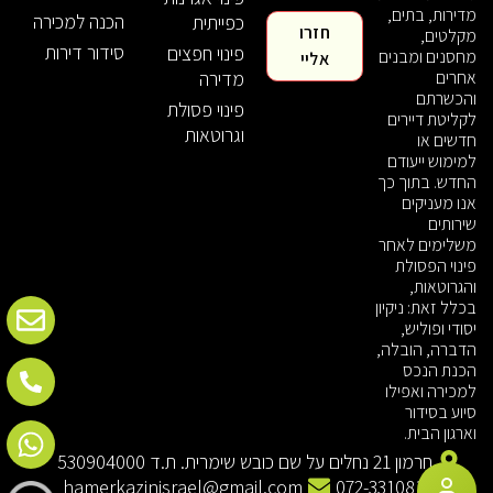
מדירות, בתים,
הכנה למכירה
כפייתית
חזרו
מקלטים,
סידור דירות
פינוי חפצים
מחסנים ומבנים
אליי
אחרים
מדירה
והכשרתם
פינוי פסולת
לקליטת דיירים
וגרוטאות
חדשים או
למימוש ייעודם
החדש. בתוך כך
אנו מעניקים
שירותים
משלימים לאחר
פינוי הפסולת
והגרוטאות,
בכלל זאת: ניקיון
יסודי ופוליש,
הדברה, הובלה,
הכנת הנכס
למכירה ואפילו
סיוע בסידור
וארגון הבית.
חרמון 21 נחלים על שם כובש שימרית. ת.ד 530904000
hamerkazinisrael@gmail.com
072-3310813