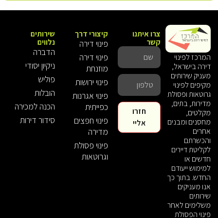
צרו איתנו
קיצורי דרך
שירותים
קשר
נלווים
פינוי דירה
הדברה
פינוי דירה
המרכז לפינוי
ניקיון יסודי
דירה בישראל,
מוזנחת
מעניק שירותים
פוליש
פינוי ירושות
מקיפים לפינוי
הובלות
גרוטאות ופסולת
פינוי אגרנות
מדירות, בתים,
הכנה למכירה
כפייתית
חזרו
מקלטים,
סידור דירות
פינוי חפצים
מחסנים ומבנים
אליי
אחרים
מדירה
והכשרתם
פינוי פסולת
לקליטת דיירים
וגרוטאות
חדשים או
למימוש ייעודם
החדש. בתוך כך
אנו מעניקים
שירותים
משלימים לאחר
פינוי הפסולת