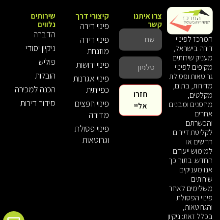
צרו איתנו
קיצורי דרך
שירותים
קשר
נלווים
פינוי דירה
הדברה
פינוי דירה
המרכז לפינוי
ניקיון יסודי
דירה בישראל,
מוזנחת
מעניק שירותים
פוליש
פינוי ירושות
מקיפים לפינוי
הובלות
גרוטאות ופסולת
פינוי אגרנות
מדירות, בתים,
הכנה למכירה
כפייתית
חזרו
מקלטים,
סידור דירות
פינוי חפצים
מחסנים ומבנים
אליי
אחרים
מדירה
והכשרתם
פינוי פסולת
לקליטת דיירים
וגרוטאות
חדשים או
למימוש ייעודם
החדש. בתוך כך
אנו מעניקים
שירותים
משלימים לאחר
פינוי הפסולת
והגרוטאות,
בכלל זאת: ניקיון