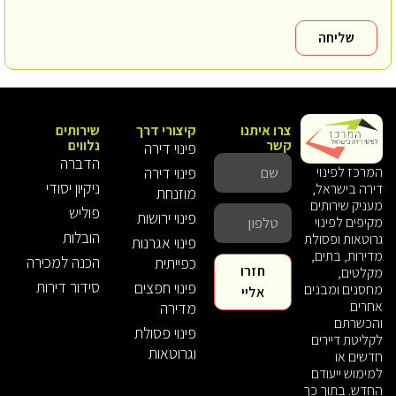
שליחה
צרו איתנו
קיצורי דרך
שירותים
קשר
נלווים
פינוי דירה
הדברה
פינוי דירה
המרכז לפינוי
ניקיון יסודי
דירה בישראל,
מוזנחת
מעניק שירותים
פוליש
פינוי ירושות
מקיפים לפינוי
הובלות
גרוטאות ופסולת
פינוי אגרנות
מדירות, בתים,
הכנה למכירה
כפייתית
חזרו
מקלטים,
סידור דירות
פינוי חפצים
מחסנים ומבנים
אליי
אחרים
מדירה
והכשרתם
פינוי פסולת
לקליטת דיירים
וגרוטאות
חדשים או
למימוש ייעודם
החדש. בתוך כך