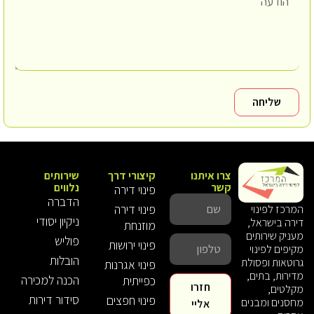
שליחה
צרו איתנו
קיצורי דרך
שירותים
קשר
נלווים
פינוי דירה
הדברה
פינוי דירה
המרכז לפינוי
ניקיון יסודי
דירה בישראל,
מוזנחת
מעניק שירותים
פוליש
פינוי ירושות
מקיפים לפינוי
הובלות
גרוטאות ופסולת
פינוי אגרנות
מדירות, בתים,
הכנה למכירה
כפייתית
חזרו
מקלטים,
סידור דירות
פינוי חפצים
מחסנים ומבנים
אליי