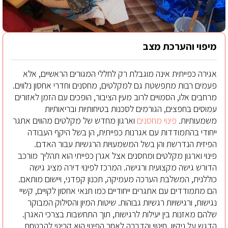
מיפוי והערכת מצב
אגירה כפייתית אינה מוגבלת רק לחללי המגורים הראשיים, אלא
פעמים רבות מתפשטת גם למקלטים, מחסנים וחדרי אחסון נלווים.
מרחבים אלו, הסמויים לרוב מעין הציבור, הופכים עם הזמן לאזורים
עמוסים בחפצים, הגורמים לסכנות בטיחותיות ובריאותיות
משמעותיות.
פינוי מחסנים
וארגון מחדש של מקלטים מהווים אתגר
ייחודי בהתמודדות עם אגרנות כפייתית, הן בשל היקף העבודה
הפיזית הנדרשת והן בשל המשמעויות הרגשיות עבור האדם.
פינוי וארגון מקלטים ומחסנים אצל אגרן כפייתי הוא תהליך מורכב
הדורש גישה מקצועית ורגישה. המרכז לפינוי דירה מציג גישה
כוללנית, המשלבת הערכה מעמיקה, תכנון קפדני, ויישום מותאם.
הם מתמודדים עם אתגרים ייחודיים כמו תנאי אחסון לקויים, קשיי
נגישות, ורגישויות רגשיות גבוהות. שיטות המיון והסילוק המבוקר
שלהם מאזנות בין יעילות לרגישות, תוך התחשבות בצרכי האגרן.
הדגש על ניקיון, חיטוי והדברה לאחר הפינוי הוא קריטי להבטחת